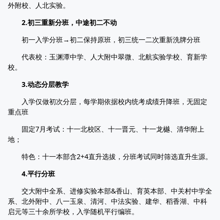
外附校、人北实验。
2.初三重新分班，中途初二不动
初一入学分班→初二保持原班，初三统一二次重新洗牌分班
代表校：玉渊潭中学、人大附中翠微、北航实验学校、育新学
校。
3.动态分层教学
入学仅做初次分层，每学期依据校内统考成绩升降班，无固定
重点班
固定7月考试：十一北校区、十一晋元、十一龙樾、清华附上
地；
特色：十一本部含2+4直升选拔，分班考试同时筛选直升生源。
4.平行分班
交大附中全系、进修实验本部&香山、育英本部、中关村中学全
系、北外附中、八一玉泉、清河、中法实验、建华、稻香湖、中科
启元等三十余所学校，入学随机平行编班。