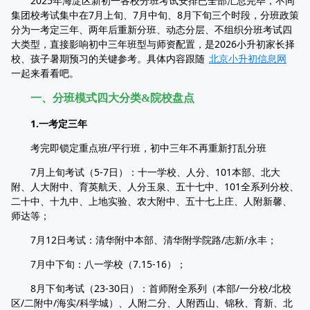
2025年海淀区新初一各校分班考试安排已全部汇总完毕，不同
集团校考试集中在7月上旬、7月中旬、8月下旬三个时段，分班政策
分为一考定三年、两年后重新分班、动态分层、不组织分班考试四
大类型，直接影响初中三年班型与师资配置，是2026小升初家长择
校、孩子暑期预习的关键参考。具体内容跟随
北京小升初信息网
一起来看看吧。
一、分班模式四大分类&院校盘点
1.一考定三年
考完即锁定重点班/平行班，初中三年不再重新打乱分班
7月上旬考试（5-7日）：十一学校、人分、101本部、北大
附、人大附中、育英航天、人分玉泉、五十七中、101全系列分校、
二十中、十九中、上地实验、农大附中、五十七上庄、人附新馨、
师达等；
7月12日考试：清华附中本部、清华附学院路/志新/永丰；
7月中下旬：八一学校（7.15-16）；
8月下旬考试（23-30日）：首师附全系列（本部/一分校/北校
区/二附中/海实/科学城）、人附二分、人附西山、锦秋、育新、北