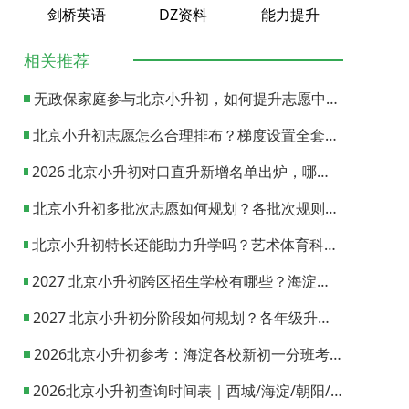
剑桥英语
DZ资料
能力提升
相关推荐
无政保家庭参与北京小升初，如何提升志愿中签概率？
北京小升初志愿怎么合理排布？梯度设置全套策略与填报避坑指南
2026 北京小升初对口直升新增名单出炉，哪些小学可以直升优质初中？
北京小升初多批次志愿如何规划？各批次规则与填报实操指南
北京小升初特长还能助力升学吗？艺术体育科技特长机会与误区全面解析
2027 北京小升初跨区招生学校有哪些？海淀西城东城全市招生校完整汇总
2027 北京小升初分阶段如何规划？各年级升学节点与升学通道全梳理
2026北京小升初参考：海淀各校新初一分班考试日期汇总
2026北京小升初查询时间表｜西城/海淀/朝阳/东城/丰台一键对照