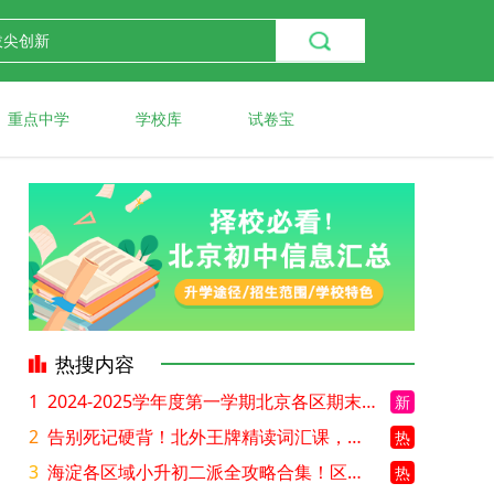
重点中学
学校库
试卷宝
热搜内容
1
2024-2025学年度第一学期北京各区期末考试真题试卷汇总
新
2
告别死记硬背！北外王牌精读词汇课，帮孩子突破英语词汇难关
热
3
海淀各区域小升初二派全攻略合集！区域一至五志愿填报、升学策略详解
热