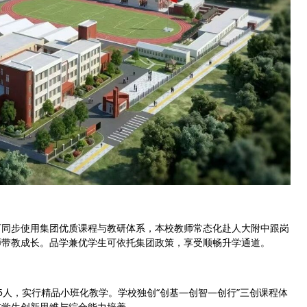
可同步使用集团优质课程与教研体系，本校教师常态化赴人大附中跟岗
师带教成长。品学兼优学生可依托集团政策，享受顺畅升学通道。
35人，实行精品小班化教学。学校独创“创基—创智—创行”三创课程体
重学生创新思维与综合能力培养。