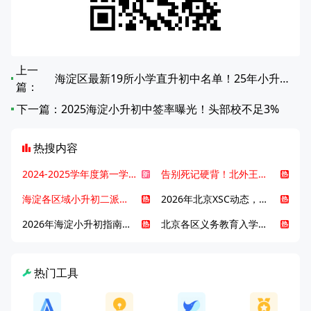
上一
海淀区最新19所小学直升初中名单！25年小升初家长必看
篇：
下一篇：
2025海淀小升初中签率曝光！头部校不足3%
热搜内容
2024-2025学年度第一学期北京各区期末考试真题试卷汇总
告别死记硬背！北外王牌精读词汇课，帮孩子突破英语词汇难关
海淀各区域小升初二派全攻略合集！区域一至五志愿填报、升学策略详解
2026年北京XSC动态，持续更新中ing...
2026年海淀小升初指南，一文了解招生政策要点
北京各区义务教育入学咨询电话汇总，25年小升初家长提前收藏
热门工具