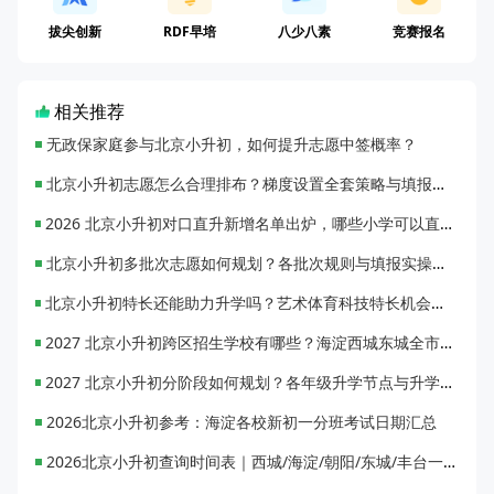
拔尖创新
RDF早培
八少八素
竞赛报名
相关推荐
无政保家庭参与北京小升初，如何提升志愿中签概率？
北京小升初志愿怎么合理排布？梯度设置全套策略与填报避坑指南
2026 北京小升初对口直升新增名单出炉，哪些小学可以直升优质初中？
北京小升初多批次志愿如何规划？各批次规则与填报实操指南
北京小升初特长还能助力升学吗？艺术体育科技特长机会与误区全面解析
2027 北京小升初跨区招生学校有哪些？海淀西城东城全市招生校完整汇总
2027 北京小升初分阶段如何规划？各年级升学节点与升学通道全梳理
2026北京小升初参考：海淀各校新初一分班考试日期汇总
2026北京小升初查询时间表｜西城/海淀/朝阳/东城/丰台一键对照