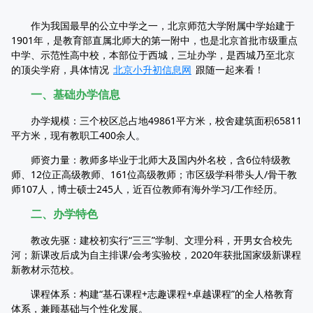
作为我国最早的公立中学之一，北京师范大学附属中学始建于
1901年，是教育部直属北师大的第一附中，也是北京首批市级重点
中学、示范性高中校，本部位于西城，三址办学，是西城乃至北京
的顶尖学府，具体情况
北京小升初信息网
跟随一起来看！
一、基础办学信息
办学规模：三个校区总占地49861平方米，校舍建筑面积65811
平方米，现有教职工400余人。
师资力量：教师多毕业于北师大及国内外名校，含6位特级教
师、12位正高级教师、161位高级教师；市区级学科带头人/骨干教
师107人，博士硕士245人，近百位教师有海外学习/工作经历。
二、办学特色
教改先驱：建校初实行“三三”学制、文理分科，开男女合校先
河；新课改后成为自主排课/会考实验校，2020年获批国家级新课程
新教材示范校。
课程体系：构建“基石课程+志趣课程+卓越课程”的全人格教育
体系，兼顾基础与个性化发展。