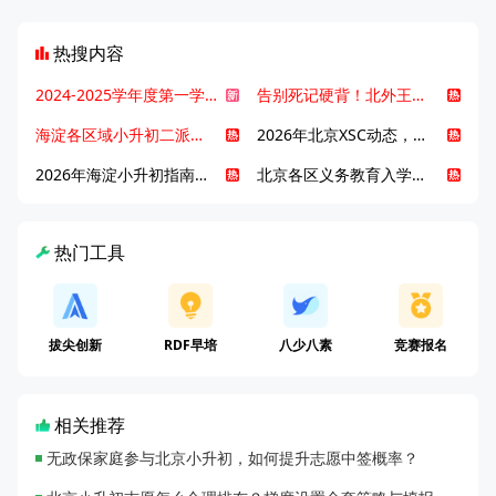
热搜内容
2024-2025学年度第一学期北京各区期末考试真题试卷汇总
告别死记硬背！北外王牌精读词汇课，帮孩子突破英语词汇难关
海淀各区域小升初二派全攻略合集！区域一至五志愿填报、升学策略详解
2026年北京XSC动态，持续更新中ing...
2026年海淀小升初指南，一文了解招生政策要点
北京各区义务教育入学咨询电话汇总，25年小升初家长提前收藏
热门工具
拔尖创新
RDF早培
八少八素
竞赛报名
相关推荐
无政保家庭参与北京小升初，如何提升志愿中签概率？