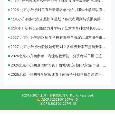
北京小升初志愿怎么合理排布？梯度设置全套策略与填报避坑指南
2026 北京小升初对口直升新增名单出炉，哪些小学可以直升优质初中？
北京小升初多批次志愿如何规划？各批次规则与填报实操指南
北京小升初特长还能助力升学吗？艺术体育科技特长机会与误区全面解析
2027 北京小升初跨区招生学校有哪些？海淀西城东城全市招生校完整汇总
2027 北京小升初分阶段如何规划？各年级升学节点与升学通道全梳理
2026北京小升初参考：海淀各校新初一分班考试日期汇总
2026北京小升初查询时间表｜西城/海淀/朝阳/东城/丰台一键对照
2026北京小升初升学家长速看！南海子科创营报名通道正式开启
©2013-2024 北京小升初信息网 All Rights Reserved.
京ICP备2023001267号-15
京ICP备2023001267号-15