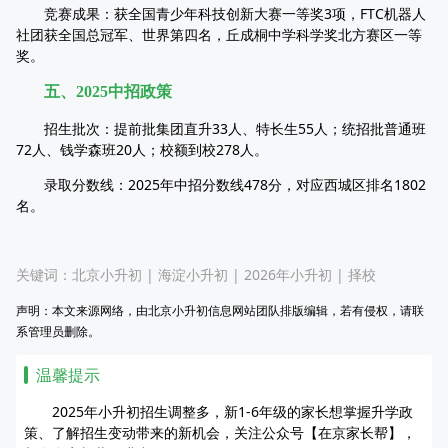
竞赛成果：获全国青少年科技创新大赛一等奖3项，FTC机器人
社团获全国总冠军、世界第四名，丘成桐中学科学奖北方赛区一等
奖。
五、2025中招政策
招生批次：提前批集团直升33人、特长生55人；统招批普通班
72人、钱学森班20人；校额到校278人。
录取分数线：2025年中招分数线478分，对应西城区排名1802
名。
关键词：
北京小升初
|
海淀小升初
|
2026年小升初
|
择校
声明：本文来源网络，由北京小升初信息网站团队排版编辑，若有侵权，请联
系管理员删除。
温馨提示
2025年小升初招生调整多，新1-6年级的家长想掌握升学政
策、了解招生变动带来的新机会，关注公众号【在京家长帮】，