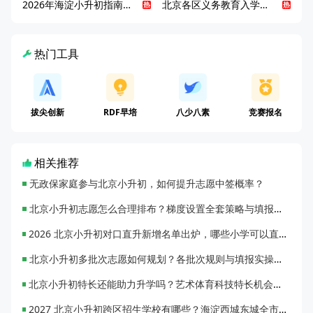
2026年海淀小升初指南，一文了解招生政策要点
北京各区义务教育入学咨询电话汇总，25年小升初家长提前收藏
热门工具
拔尖创新
RDF早培
八少八素
竞赛报名
相关推荐
无政保家庭参与北京小升初，如何提升志愿中签概率？
北京小升初志愿怎么合理排布？梯度设置全套策略与填报避坑指南
2026 北京小升初对口直升新增名单出炉，哪些小学可以直升优质初中？
北京小升初多批次志愿如何规划？各批次规则与填报实操指南
北京小升初特长还能助力升学吗？艺术体育科技特长机会与误区全面解析
2027 北京小升初跨区招生学校有哪些？海淀西城东城全市招生校完整汇总