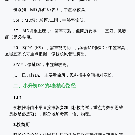
斑点狗：MD填矿大/农大，中签率较高。
SSF：MD填北校区/二附，中签率较低。
57：MD填报上庄，中签率可观，但简历要厚——三好、竞赛
证书是必备项。
20：有DZ（KS），需重视简历，后续会MD报XD；中签率高，
区域五家长可重点把握，该校校风管理突出。
SY/JY：借址DZ，中签率较高。
JQ：民办校DZ，主要看简历，民办招生空间相对宽松。
二、小升初DZ的4条核心路径
1.TY
学校推荐由小学直接推荐参加目标校考试，重点考数学思维
（奥数是必选项），部分校加考英、语、物理。
2.投简历
盯紧校公众号：校园开放日学生信息采集等链接是变相收简