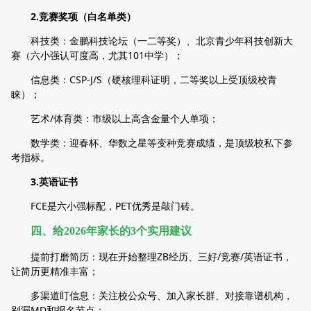
2.竞赛奖项（白名单类）
科技类：金鹏科技论坛（一二等奖）、北京青少年科技创新大
赛（六小强认可度高，尤其101中学）；
信息类：CSP-J/S（硬核理科证明，二等奖以上受顶级校青
睐）；
艺术/体育类：市级以上高含金量个人单项；
数学类：迎春杯、华数之星等变种竞赛成绩，是顶级校私下参
考指标。
3.英语证书
FCE是六小强标配，PET优秀是敲门砖。
四、给2026年家长的3个实用建议
提前打磨简历：现在开始整理ZB经历、三好/竞赛/英语证书，
让简历更精准丰富；
多渠道盯信息：关注校公众号、加入家长群、对接靠谱机构，
别漏MD和报名节点；