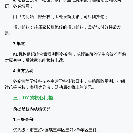
历，务必填写；
门卫简历箱：部分校门卫处设简历箱，可组团投递；
招办邮箱：往届家长群流传的招办邮箱，需确认时效性后发
送。
3.渠道
KB机构组织综合素质测评冬令营，成绩靠前的学生会被推荐给
对应初中，后续家长能接校电话。
4.官方活动
冬令营等学校科技冬令营学科体验日中，会暗藏随堂测、小组
讨论等考核；表现优异者，活动后会收上岸暗示。
三、DZ的核心门槛
前提是校内成绩优异
1.三好身份
优先级：市三好>连续三年区三好>单年区三好。