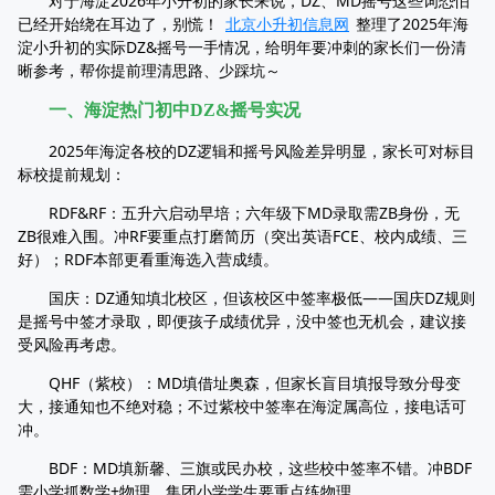
对于海淀2026年小升初的家长来说，DZ、MD摇号这些词恐怕
已经开始绕在耳边了，别慌！
北京小升初信息网
整理了2025年海
淀小升初的实际DZ&摇号一手情况，给明年要冲刺的家长们一份清
晰参考，帮你提前理清思路、少踩坑～
一、海淀热门初中DZ&摇号实况
2025年海淀各校的DZ逻辑和摇号风险差异明显，家长可对标目
标校提前规划：
RDF&RF：五升六启动早培；六年级下MD录取需ZB身份，无
ZB很难入围。冲RF要重点打磨简历（突出英语FCE、校内成绩、三
好）；RDF本部更看重海选入营成绩。
国庆：DZ通知填北校区，但该校区中签率极低——国庆DZ规则
是摇号中签才录取，即便孩子成绩优异，没中签也无机会，建议接
受风险再考虑。
QHF（紫校）：MD填借址奥森，但家长盲目填报导致分母变
大，接通知也不绝对稳；不过紫校中签率在海淀属高位，接电话可
冲。
BDF：MD填新馨、三旗或民办校，这些校中签率不错。冲BDF
需小学抓数学+物理，集团小学学生要重点练物理。