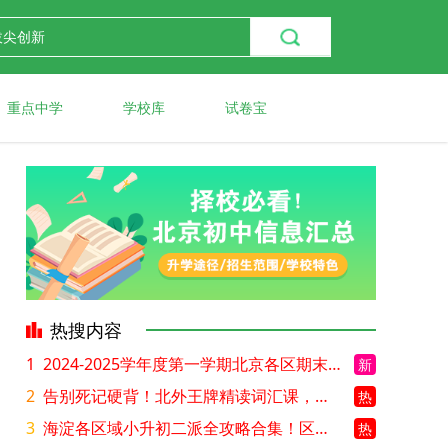
重点中学
学校库
试卷宝
热搜内容
1
2024-2025学年度第一学期北京各区期末考试真题试卷汇总
新
2
告别死记硬背！北外王牌精读词汇课，帮孩子突破英语词汇难关
热
3
海淀各区域小升初二派全攻略合集！区域一至五志愿填报、升学策略详解
热