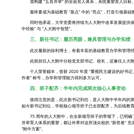
需构建 “五育并举” 的全面育人体系，系统重塑育人目标
最终要成为基础教育 “基点” 中的 “亮点”，打造引领基
同时他承诺，大学党委将持续为人大附中改革发展提供保障
中经验” 与 “人大附中智慧”。
三、新任书记：履历亮眼，兼具管理与办学实绩
此次履新的徐利博士，有着丰富的基础教育办学和管理经
此前担任人大附中分校党支部书记、校长，还兼任人大附中
个人荣誉颇丰，曾获 2020 年度 “重视民主建设的好书记、好
作者” 称号，办学和管理能力得到多方认可。
四、班子配齐：半年内完成两次核心人事变动
值得注意的是，此次新书记到任，是人大附中半年内的第二
如今新书记到位，学校核心领导班子已全部配齐，为后续教
75 周年的人大附中，在全新领导班子的带领下，已明确
并举育人体系的重塑，都让外界对这所顶尖校的 “新答卷” 
“附中方案”。