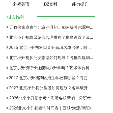
剑桥英语
DZ资料
能力提升
相关推荐
无政保家庭参与北京小升初，如何提升志愿中签概率？
北京小升初志愿怎么合理排布？梯度设置全套策略与填报避坑指南
2026 北京小升初对口直升新增名单出炉，哪些小学可以直升优质初中？
北京小升初多批次志愿如何规划？各批次规则与填报实操指南
北京小升初特长还能助力升学吗？艺术体育科技特长机会与误区全面解析
2027 北京小升初跨区招生学校有哪些？海淀西城东城全市招生校完整汇总
2027 北京小升初分阶段如何规划？各年级升学节点与升学通道全梳理
2026北京小升初参考：海淀各校新初一分班考试日期汇总
2026北京小升初查询时间表｜西城/海淀/朝阳/东城/丰台一键对照