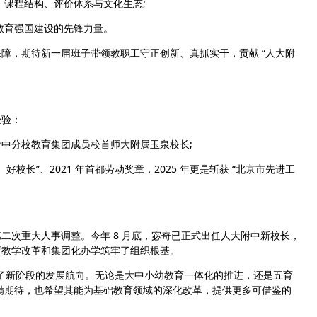
、课程结构、评价体系与文化生态;
础教育强国建设的先锋力量。
，期待新一届班子带领教职工守正创新、真抓实干，贡献 “人大附
验：
分校教育集团成员校首师大附属玉泉校长;
校长”、2021 年首都劳动奖章，2025 年更是斩获 “北京市先进工
次重大人事调整。今年 8 月底，宓奇已正式出任人大附中新校长，
育教学改革和集团化办学筑牢了组织根基。
了新阶段的发展航向。无论是大中小幼教育一体化的推进，还是五育
充满期待，也希望其能为基础教育领域的深化改革，提供更多可借鉴的