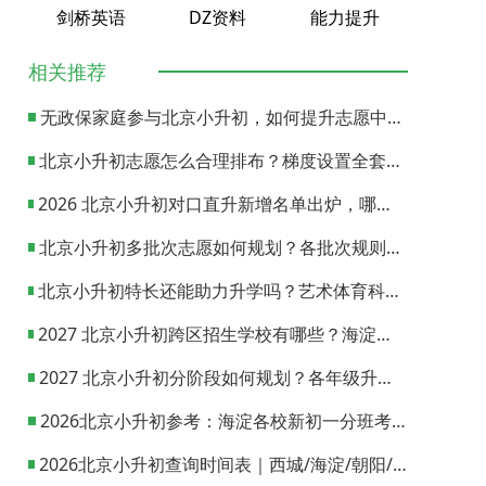
剑桥英语
DZ资料
能力提升
相关推荐
无政保家庭参与北京小升初，如何提升志愿中签概率？
北京小升初志愿怎么合理排布？梯度设置全套策略与填报避坑指南
2026 北京小升初对口直升新增名单出炉，哪些小学可以直升优质初中？
北京小升初多批次志愿如何规划？各批次规则与填报实操指南
北京小升初特长还能助力升学吗？艺术体育科技特长机会与误区全面解析
2027 北京小升初跨区招生学校有哪些？海淀西城东城全市招生校完整汇总
2027 北京小升初分阶段如何规划？各年级升学节点与升学通道全梳理
2026北京小升初参考：海淀各校新初一分班考试日期汇总
2026北京小升初查询时间表｜西城/海淀/朝阳/东城/丰台一键对照