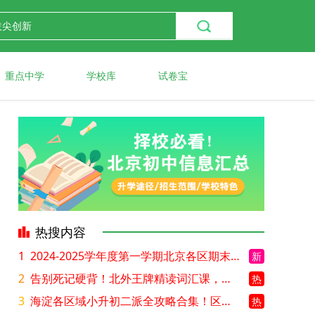
重点中学
学校库
试卷宝
热搜内容
1
2024-2025学年度第一学期北京各区期末考试真题试卷汇总
新
2
告别死记硬背！北外王牌精读词汇课，帮孩子突破英语词汇难关
热
3
海淀各区域小升初二派全攻略合集！区域一至五志愿填报、升学策略详解
热