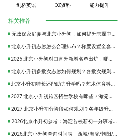
剑桥英语
DZ资料
能力提升
相关推荐
无政保家庭参与北京小升初，如何提升志愿中签概率？
北京小升初志愿怎么合理排布？梯度设置全套策略与填报避坑指南
2026 北京小升初对口直升新增名单出炉，哪些小学可以直升优质初中？
北京小升初多批次志愿如何规划？各批次规则与填报实操指南
北京小升初特长还能助力升学吗？艺术体育科技特长机会与误区全面解析
2027 北京小升初跨区招生学校有哪些？海淀西城东城全市招生校完整汇总
2027 北京小升初分阶段如何规划？各年级升学节点与升学通道全梳理
2026北京小升初参考：海淀各校新初一分班考试日期汇总
2026北京小升初查询时间表｜西城/海淀/朝阳/东城/丰台一键对照