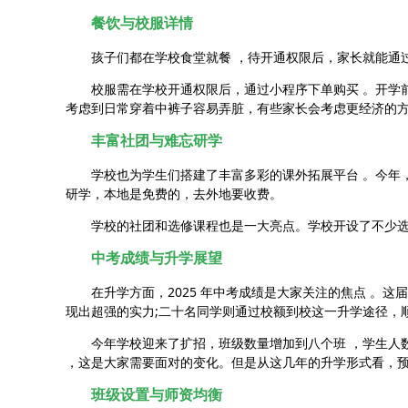
餐饮与校服详情​
孩子们都在学校食堂就餐 ，待开通权限后，家长就能通过 
校服需在学校开通权限后，通过小程序下单购买 。开学前
考虑到日常穿着中裤子容易弄脏，有些家长会考虑更经济的方
丰富社团与难忘研学​
学校也为学生们搭建了丰富多彩的课外拓展平台 。今年，
研学，本地是免费的，去外地要收费。​
学校的社团和选修课程也是一大亮点。学校开设了不少选修
中考成绩与升学展望​
在升学方面，2025 年中考成绩是大家关注的焦点 。这届
现出超强的实力;二十名同学则通过校额到校这一升学途径，顺
今年学校迎来了扩招，班级数量增加到八个班 ，学生人数
，这是大家需要面对的变化。但是从这几年的升学形式看，预计
班级设置与师资均衡​