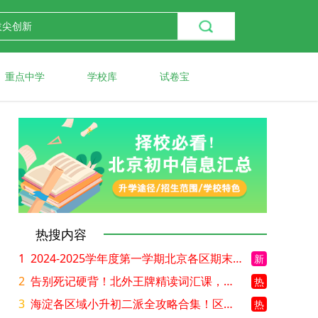
重点中学
学校库
试卷宝
热搜内容
1
2024-2025学年度第一学期北京各区期末考试真题试卷汇总
新
2
告别死记硬背！北外王牌精读词汇课，帮孩子突破英语词汇难关
热
3
海淀各区域小升初二派全攻略合集！区域一至五志愿填报、升学策略详解
热