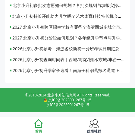
北京小升初多批次志愿如何规划？各批次规则与填报实操指南
北京小升初特长还能助力升学吗？艺术体育科技特长机会与误区全面解析
2027 北京小升初跨区招生学校有哪些？海淀西城东城全市招生校完整汇总
2027 北京小升初分阶段如何规划？各年级升学节点与升学通道全梳理
2026北京小升初参考：海淀各校新初一分班考试日期汇总
2026北京小升初查询时间表｜西城/海淀/朝阳/东城/丰台一键对照
2026北京小升初升学家长速看！南海子科创营报名通道正式开启
©2013-2024 北京小升初信息网 All Rights Reserved.
京ICP备2023001267号-15
京ICP备2023001267号-15
首页
优质社群