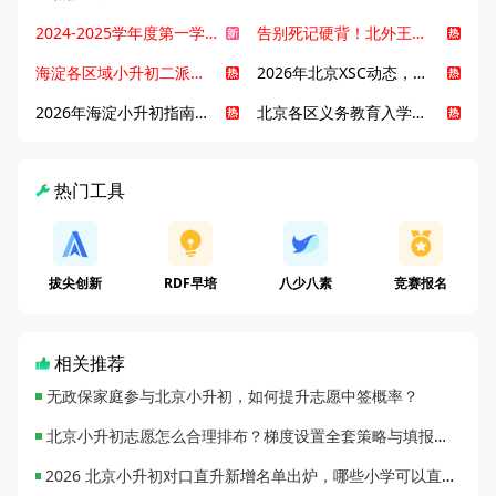
2024-2025学年度第一学期北京各区期末考试真题试卷汇总
告别死记硬背！北外王牌精读词汇课，帮孩子突破英语词汇难关
海淀各区域小升初二派全攻略合集！区域一至五志愿填报、升学策略详解
2026年北京XSC动态，持续更新中ing...
2026年海淀小升初指南，一文了解招生政策要点
北京各区义务教育入学咨询电话汇总，25年小升初家长提前收藏
热门工具
拔尖创新
RDF早培
八少八素
竞赛报名
相关推荐
无政保家庭参与北京小升初，如何提升志愿中签概率？
北京小升初志愿怎么合理排布？梯度设置全套策略与填报避坑指南
2026 北京小升初对口直升新增名单出炉，哪些小学可以直升优质初中？