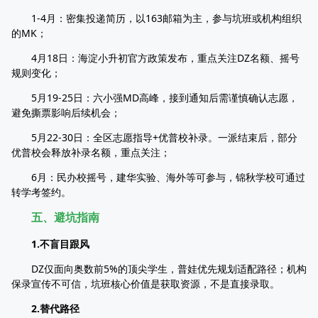
1-4月：密集投递简历，以163邮箱为主，参与坑班或机构组织
的MK；​
4月18日：海淀小升初官方政策发布，重点关注DZ名额、摇号
规则变化；​
5月19-25日：六小强MD高峰，接到通知后需谨慎确认志愿，
避免撕票影响后续机会；​
5月22-30日：全区志愿指导+优普校补录。一派结束后，部分
优普校会释放补录名额，重点关注；​
6月：民办校摇号，建华实验、海外等可参与，锦秋学校可通过
转学考签约。​
五、避坑指南​
1.不盲目跟风​
DZ仅面向奥数前5%的顶尖学生，普娃优先规划适配路径；机构
保录宣传不可信，坑班核心价值是获取资源，不是直接录取。​
2.替代路径