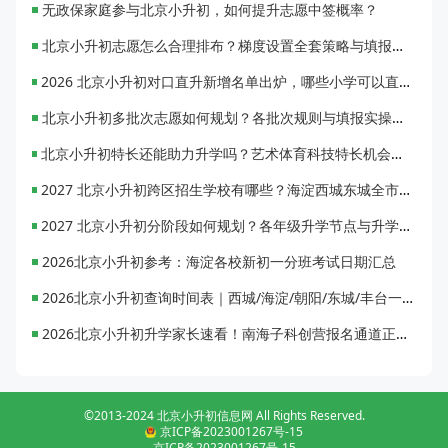
无政保家庭参与北京小升初，如何提升志愿中签概率？
北京小升初志愿怎么合理排布？梯度设置全套策略与填报避坑指南
2026 北京小升初对口直升新增名单出炉，哪些小学可以直升优质初中？
北京小升初多批次志愿如何规划？各批次规则与填报实操指南
北京小升初特长还能助力升学吗？艺术体育科技特长机会与误区全面解析
2027 北京小升初跨区招生学校有哪些？海淀西城东城全市招生校完整汇总
2027 北京小升初分阶段如何规划？各年级升学节点与升学通道全梳理
2026北京小升初参考：海淀各校新初一分班考试日期汇总
2026北京小升初查询时间表｜西城/海淀/朝阳/东城/丰台一键对照
2026北京小升初升学家长速看！南海子科创营报名通道正式开启
©2013-2024 北京小升初信息网 All Rights Reserved.
京ICP备2023001267号-15
京ICP备2023001267号-15