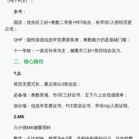
（PET-FCE）；​
参考：​
国庆：优先区三好+奥数二等奖+PET组合，有早培/入营经历更
占优；​
QHF：隐性筛选信息学竞赛获奖者，奥数能力仍是基础门槛；​
十一学校：一派后补录为主，侧重市三好+简历综合实力。
二、核心路径​
1.JL
简历无需冗长，重点突出3类信息：​
必备项：奥数奖项、市/区三好证书、五下六上全优成绩单；​
加分项：信息学竞赛证书、FCE英语证书、早培/zp入营证明。​
2.MK
六小强MK侧重理科​
数学：占比80%，难度为4-5星，含初中衔接知识点，比如代数