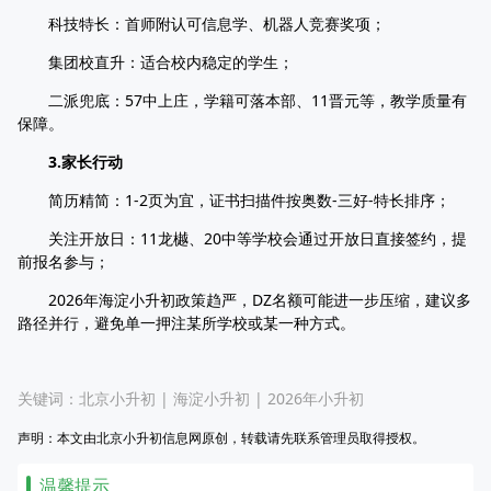
科技特长：首师附认可信息学、机器人竞赛奖项；​
集团校直升：适合校内稳定的学生；​
二派兜底：57中上庄，学籍可落本部、11晋元等，教学质量有
保障。​
3.家长行动
简历精简：1-2页为宜，证书扫描件按奥数-三好-特长排序；​
关注开放日：11龙樾、20中等学校会通过开放日直接签约，提
前报名参与；​
2026年海淀小升初政策趋严，DZ名额可能进一步压缩，建议多
路径并行，避免单一押注某所学校或某一种方式。​
关键词：
北京小升初
|
海淀小升初
|
2026年小升初
声明：本文由北京小升初信息网原创，转载请先联系管理员取得授权。
温馨提示