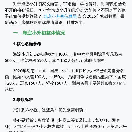
对于海淀小升初家长而言，DZ名额、学校偏好、时间节点是绕
不开的核心话题。2026年海淀小升初竞争态势如何？不同水平的孩
子该如何规划路径？
北京小升初信息网
结合2025年实战数据与最
新动态，这份攻略帮你理清思路、精准发力。​
一、海淀小升初整体情况​
1.核心名额参考​
海淀小升初DZ总规模约1400人，其中六小强剔除重复录取占
600人，优普校占650人，其余150人分配至其他优质校。
2026年动态：qhf、国庆、ssf、bdf四所六小强已锁定部分名
额，比如zp入营190人、ssf50人，后续可争取名额推测如下：国庆
120人、斑点150+人、紫校160+人，剩余名额主要通过JL筛选+MK
选拔。​
2.录取标准​
想冲刺六小强，这些条件优先级需明确：​
核心硬通货：奥数奖项（杯赛二等奖及以上，如华杯、迎春
杯）＞市/区三好学生＞校内成绩（五下六上总分290+）＞英语水平