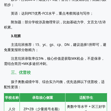
初步；​
英语：达到PET优秀-FCE水平，重点考察阅读与写作；​
附加题：部分学校涉及物理常识，比如基础力学、文言文/古诗
积累。​
3.坑班
主流坑班推荐：15、yc、gs、cp、DN，建议选择1所即可，避
免重复报班分散精力；​
注意坑班录取率仅5%，核心价值是获取MK机会，不是保录，
需结合简历+MK多途径冲刺。​
三、优普校​
孩子奥数成绩中等、综合实力均衡，优先选择以下优普校，适
配性更强：​
学校名称
录取核心侧重
适配学生
奥数中等水平 + 区三好学
人分
ZP+ZB（少量摇号名额）