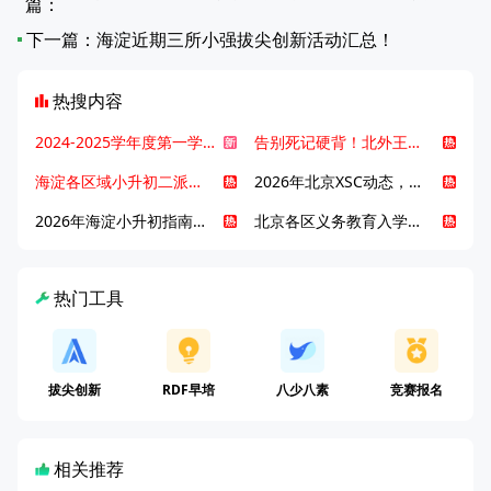
篇：
下一篇：
海淀近期三所小强拔尖创新活动汇总！
热搜内容
2024-2025学年度第一学期北京各区期末考试真题试卷汇总
告别死记硬背！北外王牌精读词汇课，帮孩子突破英语词汇难关
海淀各区域小升初二派全攻略合集！区域一至五志愿填报、升学策略详解
2026年北京XSC动态，持续更新中ing...
2026年海淀小升初指南，一文了解招生政策要点
北京各区义务教育入学咨询电话汇总，25年小升初家长提前收藏
热门工具
拔尖创新
RDF早培
八少八素
竞赛报名
相关推荐