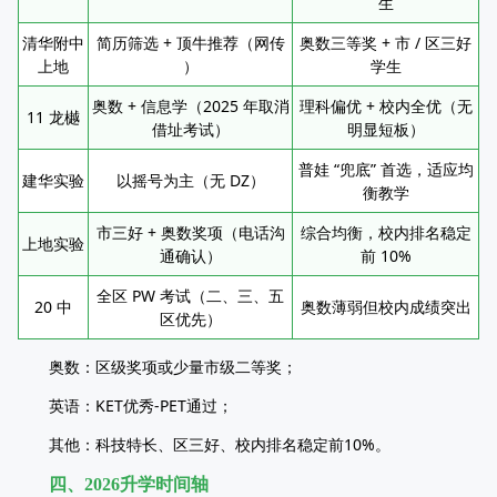
生
清华附中
简历筛选 + 顶牛推荐（网传
奥数三等奖 + 市 / 区三好
上地
）
学生
奥数 + 信息学（2025 年取消
理科偏优 + 校内全优（无
11 龙樾
借址考试）
明显短板）
普娃 “兜底” 首选，适应均
建华实验
以摇号为主（无 DZ）
衡教学
市三好 + 奥数奖项（电话沟
综合均衡，校内排名稳定
上地实验
通确认）
前 10%
全区 PW 考试（二、三、五
20 中
奥数薄弱但校内成绩突出
区优先）
奥数：区级奖项或少量市级二等奖；​
英语：KET优秀-PET通过；​
其他：科技特长、区三好、校内排名稳定前10%。​
四、2026升学时间轴​