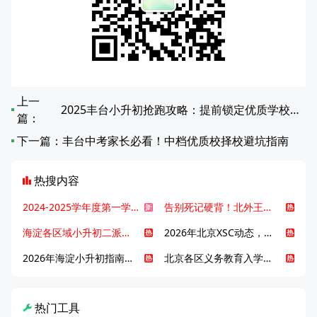
上一
2025丰台小升初抢跑攻略：提前锁定优质学校席位
篇：
下一篇：
丰台中考家长必看！中档优质校择校避坑指南
热搜内容
2024-2025学年度第一学期北京各区期末考试真题试卷汇总
告别死记硬背！北外王牌精读词汇课，帮孩子突破英语词汇难关
海淀各区域小升初二派全攻略合集！区域一至五志愿填报、升学策略详解
2026年北京XSC动态，持续更新中ing...
2026年海淀小升初指南，一文了解招生政策要点
北京各区义务教育入学咨询电话汇总，25年小升初家长提前收藏
热门工具