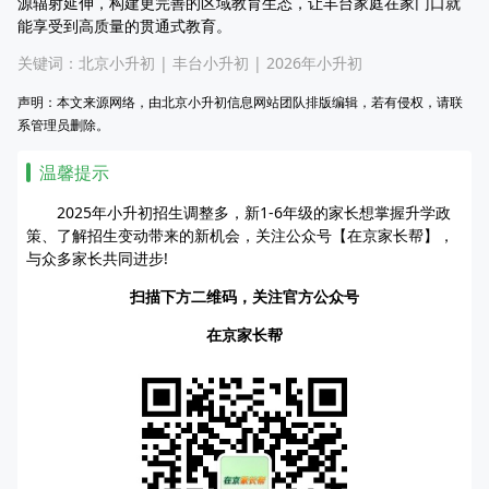
源辐射延伸，构建更完善的区域教育生态，让丰台家庭在家门口就
能享受到高质量的贯通式教育。
关键词：
北京小升初
|
丰台小升初
|
2026年小升初
声明：本文来源网络，由北京小升初信息网站团队排版编辑，若有侵权，请联
系管理员删除。
温馨提示
2025年小升初招生调整多，新1-6年级的家长想掌握升学政
策、了解招生变动带来的新机会，关注公众号【在京家长帮】，
与众多家长共同进步!
扫描下方二维码，关注官方公众号
在京家长帮