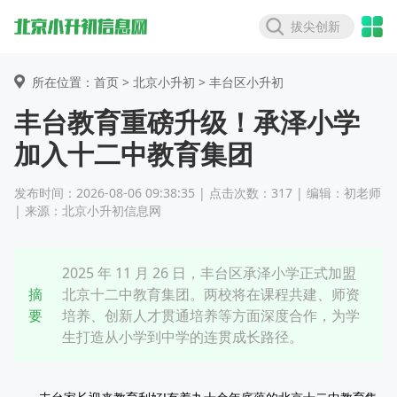
拔尖创新
所在位置：首页 >
北京小升初
> 丰台区小升初
丰台教育重磅升级！承泽小学
加入十二中教育集团
发布时间：2026-08-06 09:38:35 | 点击次数：317 | 编辑：初老师
| 来源：北京小升初信息网
2025 年 11 月 26 日，丰台区承泽小学正式加盟
摘
北京十二中教育集团。两校将在课程共建、师资
要
培养、创新人才贯通培养等方面深度合作，为学
生打造从小学到中学的连贯成长路径。