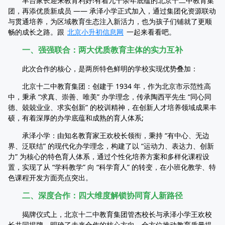
丰台家长迎来教育利好!有着九十余年底蕴的北京十二中教育集
团，再添优质新成员 —— 承泽小学正式加入，通过集团化资源联动
与贯通培养，为区域教育生态注入新活力，也为孩子们铺就了更顺
畅的成长之路。跟
北京小升初信息网
一起来看看吧。
一、强强联合：两大优质教育主体的实力互补
此次合作的核心，是两所特色鲜明的学校实现优势叠加：
北京十二中教育集团：创建于 1934 年，作为北京市示范性高
中，秉承 “求真、崇善、唯美” 办学理念，传承陶西平先生 “同心同
德、兢兢业业、求实创新” 的校训精神，在创新人才培养领域成果丰
硕，有着深厚的办学底蕴和成熟的育人体系;
承泽小学：由知名教育家王欢校长领衔，秉持 “有中心、无边
界、泛联结” 的现代化办学理念，构建了以 “运动力、表达力、创新
力” 为核心的特色育人体系，通过个性化培养方案和多样化课程设
置，实现了从 “学科教学” 向 “科学育人” 的转变，在小班化教学、特
色课程开发方面亮点突出。
二、深度合作：四大维度解锁协同育人新路径
揭牌仪式上，北京十二中教育集团管杰校长与承泽小学王欢校
长共同揭牌，明确了未来合作的核心方向，全方位推动教育质量提