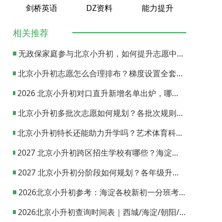
剑桥英语
DZ资料
能力提升
相关推荐
无政保家庭参与北京小升初，如何提升志愿中签概率？
北京小升初志愿怎么合理排布？梯度设置全套策略与填报避坑指南
2026 北京小升初对口直升新增名单出炉，哪些小学可以直升优质初中？
北京小升初多批次志愿如何规划？各批次规则与填报实操指南
北京小升初特长还能助力升学吗？艺术体育科技特长机会与误区全面解析
2027 北京小升初跨区招生学校有哪些？海淀西城东城全市招生校完整汇总
2027 北京小升初分阶段如何规划？各年级升学节点与升学通道全梳理
2026北京小升初参考：海淀各校新初一分班考试日期汇总
2026北京小升初查询时间表｜西城/海淀/朝阳/东城/丰台一键对照