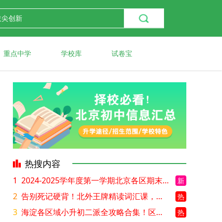
重点中学
学校库
试卷宝
热搜内容
1
2024-2025学年度第一学期北京各区期末考试真题试卷汇总
新
2
告别死记硬背！北外王牌精读词汇课，帮孩子突破英语词汇难关
热
3
海淀各区域小升初二派全攻略合集！区域一至五志愿填报、升学策略详解
热