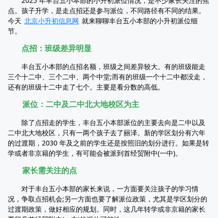
2025 年丰台五小本部的小升初派位情况，是不少家长关注的焦
点。孩子升学，是走点招还是参与派位，不同路径有不同的结果。
今天
北京小升初信息网
就来聊聊丰台五小本部的小升初派位细
节。
点招：班级差异明显
丰台五小本部的点招名额，班级之间差异较大。有的班级能走
三个十二中、三个二中、两个中堂;而有的班级一个十二中都没走，
还有的班级十二中走了七个。主要是看分数的高低。
派位：二中及二中北大地校区为主
除了点招走的学生，丰台五小本部派位的主要去向是二中以及
二中北大地校区，只有一两个孩子去了丽泽。新的学区划分有六年
的过渡期，2030 年及之前的学生还是按照旧的划分进行。如果是转
学或者非京籍的学生，有可能会被派到首经贸附中(一中)。
家长需关注的点
对于丰台五小本部的家长来说，一方面要关注孩子的学习情
况，争取点招机会;另一方面也要了解派位政策，尤其是学区划分的
过渡期政策，做好相应的规划。同时，这几年转学或非京籍的家长