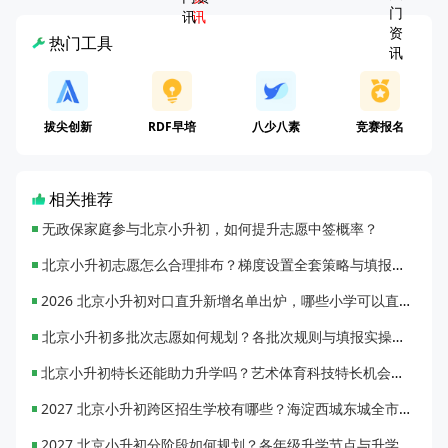
热门工具
拔尖创新
RDF早培
八少八素
竞赛报名
相关推荐
无政保家庭参与北京小升初，如何提升志愿中签概率？
北京小升初志愿怎么合理排布？梯度设置全套策略与填报避坑指南
2026 北京小升初对口直升新增名单出炉，哪些小学可以直升优质初中？
北京小升初多批次志愿如何规划？各批次规则与填报实操指南
北京小升初特长还能助力升学吗？艺术体育科技特长机会与误区全面解析
2027 北京小升初跨区招生学校有哪些？海淀西城东城全市招生校完整汇总
2027 北京小升初分阶段如何规划？各年级升学节点与升学通道全梳理