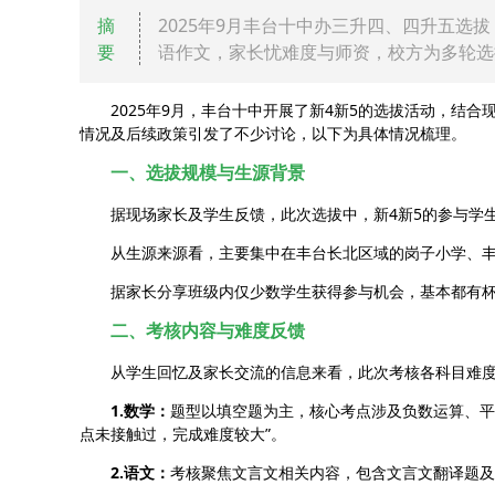
摘
2025年9月丰台十中办三升四、四升五选拔
要
语作文，家长忧难度与师资，校方为多轮选
2025年9月，丰台十中开展了新4新5的选拔活动，结
情况及后续政策引发了不少讨论，以下为具体情况梳理。
一、选拔规模与生源背景
据现场家长及学生反馈，此次选拔中，新4新5的参与学生
从生源来源看，主要集中在丰台长北区域的岗子小学、
据家长分享班级内仅少数学生获得参与机会，基本都有
二、考核内容与难度反馈
从学生回忆及家长交流的信息来看，此次考核各科目难
1.数学：
题型以填空题为主，核心考点涉及负数运算、平
点未接触过，完成难度较大”。
2.语文：
考核聚焦文言文相关内容，包含文言文翻译题及