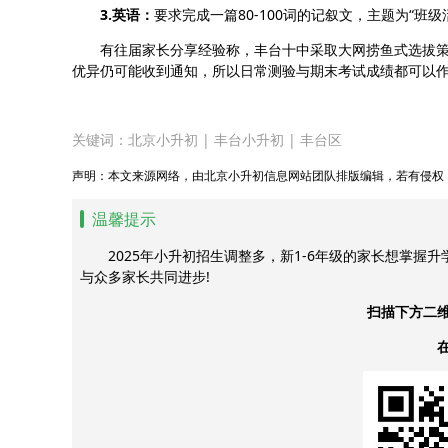
3.英语：
要求完成一篇80-100词的记叙文，主题为“班级
有往届家长分享经验称，丰台十中采取大网捞鱼式选拔
优异仍可能收到通知，所以日常测验与期末考试成绩都可以
关键词：
北京小升初
|
丰台小升初
|
丰台区
声明：本文来源网络，由北京小升初信息网站团队排版编辑，若有侵权
温馨提示
2025年小升初招生调整多，新1-6年级的家长想掌握
与众多家长共同进步!
扫描下方二