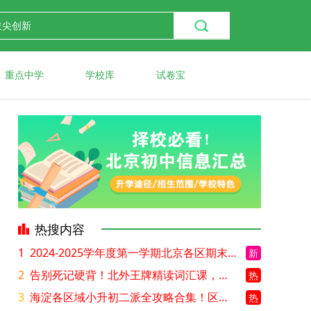
重点中学
学校库
试卷宝
热搜内容
1
2024-2025学年度第一学期北京各区期末考试真题试卷汇总
新
2
告别死记硬背！北外王牌精读词汇课，帮孩子突破英语词汇难关
热
3
海淀各区域小升初二派全攻略合集！区域一至五志愿填报、升学策略详解
热