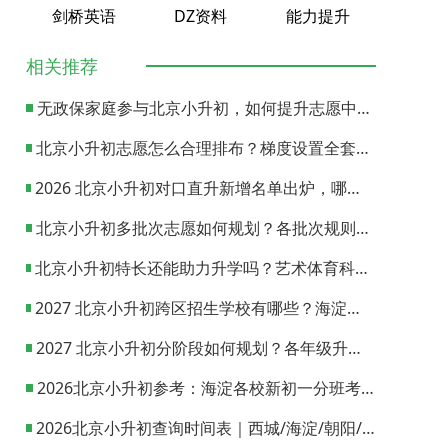
剑桥英语
DZ资料
能力提升
相关推荐
无政保家庭参与北京小升初，如何提升志愿中签概率？
北京小升初志愿怎么合理排布？梯度设置全套策略与填报避坑指南
2026 北京小升初对口直升新增名单出炉，哪些小学可以直升优质初中？
北京小升初多批次志愿如何规划？各批次规则与填报实操指南
北京小升初特长还能助力升学吗？艺术体育科技特长机会与误区全面解析
2027 北京小升初跨区招生学校有哪些？海淀西城东城全市招生校完整汇总
2027 北京小升初分阶段如何规划？各年级升学节点与升学通道全梳理
2026北京小升初参考：海淀各校新初一分班考试日期汇总
2026北京小升初查询时间表｜西城/海淀/朝阳/东城/丰台一键对照