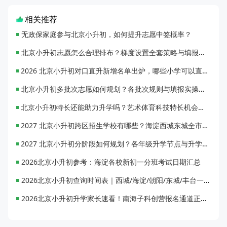
相关推荐
无政保家庭参与北京小升初，如何提升志愿中签概率？
北京小升初志愿怎么合理排布？梯度设置全套策略与填报避坑指南
2026 北京小升初对口直升新增名单出炉，哪些小学可以直升优质初中？
北京小升初多批次志愿如何规划？各批次规则与填报实操指南
北京小升初特长还能助力升学吗？艺术体育科技特长机会与误区全面解析
2027 北京小升初跨区招生学校有哪些？海淀西城东城全市招生校完整汇总
2027 北京小升初分阶段如何规划？各年级升学节点与升学通道全梳理
2026北京小升初参考：海淀各校新初一分班考试日期汇总
2026北京小升初查询时间表｜西城/海淀/朝阳/东城/丰台一键对照
2026北京小升初升学家长速看！南海子科创营报名通道正式开启