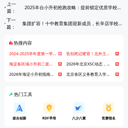
上一
2025丰台小升初抢跑攻略：提前锁定优质学校席位
篇：
下一
集团扩容！十中教育集团迎新成员，长辛店学校正式加入！
篇：
热搜内容
2024-2025学年度第一学期北京各区期末考试真题试卷汇总
告别死记硬背！北外王牌精读词汇课，帮孩子突破英语词汇难关
海淀各区域小升初二派全攻略合集！区域一至五志愿填报、升学策略详解
2026年北京XSC动态，持续更新中ing...
2026年海淀小升初指南，一文了解招生政策要点
北京各区义务教育入学咨询电话汇总，25年小升初家长提前收藏
热门工具
拔尖创新
RDF早培
八少八素
竞赛报名