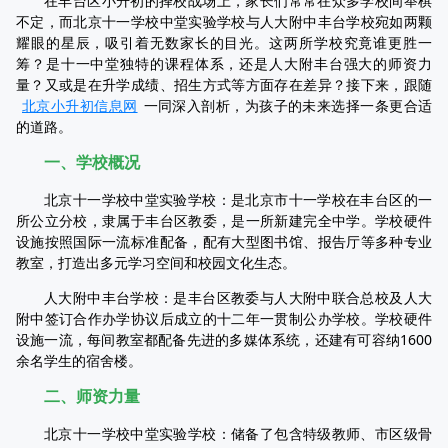
在丰台区小升初的择校战场上，家长们常常在众多学校间举棋
不定，而北京十一学校中堂实验学校与人大附中丰台学校宛如两颗
耀眼的星辰，吸引着无数家长的目光。这两所学校究竟谁更胜一
筹？是十一中堂独特的课程体系，还是人大附丰台强大的师资力
量？又或是在升学成绩、招生方式等方面存在差异？接下来，跟随
北京小升初信息网
一同深入剖析，为孩子的未来选择一条更合适
的道路。
一、学校概况
北京十一学校中堂实验学校：是北京市十一学校在丰台区的一
所公立分校，隶属于丰台区教委，是一所新建完全中学。学校硬件
设施按照国际一流标准配备，配有大型图书馆、报告厅等多种专业
教室，打造出多元学习空间和校园文化生态。
人大附中丰台学校：是丰台区教委与人大附中联合总校及人大
附中签订合作办学协议后成立的十二年一贯制公办学校。学校硬件
设施一流，每间教室都配备先进的多媒体系统，还建有可容纳1600
余名学生的宿舍楼。
二、师资力量
北京十一学校中堂实验学校：储备了包含特级教师、市区级骨