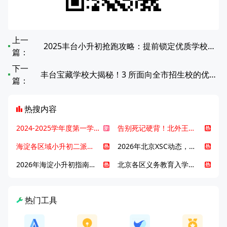
上一
2025丰台小升初抢跑攻略：提前锁定优质学校席位
篇：
下一
丰台宝藏学校大揭秘！3 所面向全市招生校的优势与挑战
篇：
热搜内容
2024-2025学年度第一学期北京各区期末考试真题试卷汇总
告别死记硬背！北外王牌精读词汇课，帮孩子突破英语词汇难关
海淀各区域小升初二派全攻略合集！区域一至五志愿填报、升学策略详解
2026年北京XSC动态，持续更新中ing...
2026年海淀小升初指南，一文了解招生政策要点
北京各区义务教育入学咨询电话汇总，25年小升初家长提前收藏
热门工具