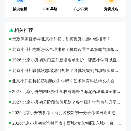
拔尖创新
RDF早培
八少八素
竞赛报名
相关推荐
无政保家庭参与北京小升初，如何提升志愿中签概率？
北京小升初志愿怎么合理排布？梯度设置全套策略与填报避坑指南
2026 北京小升初对口直升新增名单出炉，哪些小学可以直升优质初中？
北京小升初多批次志愿如何规划？各批次规则与填报实操指南
北京小升初特长还能助力升学吗？艺术体育科技特长机会与误区全面解析
2027 北京小升初跨区招生学校有哪些？海淀西城东城全市招生校完整汇总
2027 北京小升初分阶段如何规划？各年级升学节点与升学通道全梳理
2026北京小升初参考：海淀各校新初一分班考试日期汇总
2026北京小升初查询时间表｜西城/海淀/朝阳/东城/丰台一键对照