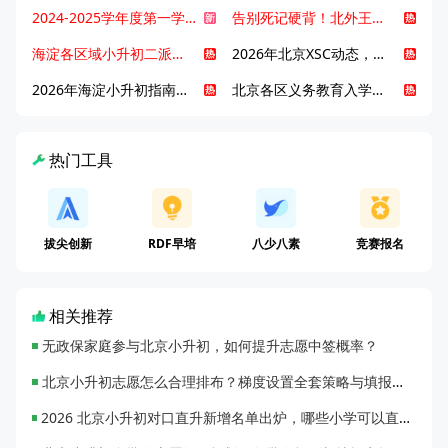
2024-2025学年度第一学期北京各区期末考试真题试卷汇总
告别死记硬背！北外王牌精读词汇课，帮孩子突破英语词汇难关
海淀各区域小升初二派全攻略合集！区域一至五志愿填报、升学策略详解
2026年北京XSC动态，持续更新中ing...
2026年海淀小升初指南，一文了解招生政策要点
北京各区义务教育入学咨询电话汇总，25年小升初家长提前收藏
热门工具
拔尖创新
RDF早培
八少八素
竞赛报名
相关推荐
无政保家庭参与北京小升初，如何提升志愿中签概率？
北京小升初志愿怎么合理排布？梯度设置全套策略与填报避坑指南
2026 北京小升初对口直升新增名单出炉，哪些小学可以直升优质初中？