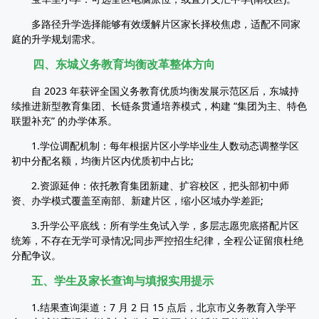
多路径升学选择能够有效缓解片区家长择校焦虑，适配不同家
庭的升学规划需求。
四、东城义务教育均衡改革整体方向
自 2023 年获评全国义务教育优质均衡发展示范区后，东城持
续推进新型教育集团、长链条贯通培养模式，构建 “集团为主、特色
联盟补充” 的办学体系。
1.学位调配机制：每年根据片区小学毕业生人数动态调整学区
初中分配名额，均衡片区内优质初中占比;
2.资源延伸：依托教育集团新建、扩容校区，把头部初中师
资、办学模式覆盖至南部、新建片区，缩小区域办学差距;
3.升学公平底线：所有学生免试入学，多层志愿兜底搭配片区
统筹，不存在无学可录情况;同步严控招生纪律，全程公证留痕杜绝
分配争议。
五、学生及家长查询与填报实用提示
1.结果查询渠道：7 月 2 日 15 点后，北京市义务教育入学平