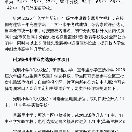
单为：24 中、25 中、27 中、50 中分校、54 中、65 中、96 中、
142 中、前门外国语学校。
针对 2026 年入学的新初一年级学生设置专属升学福利：在校
拥有连续三年完整学籍，且学业水平考试成绩、综合素质评价达到
当年全市统一标准，可按照校内排名、初中分配指标升入区内优质
高中;全市优质高中分配到校名额覆盖除特殊教育学校以外全部公办
初中，同时向以上 9 所优先发展初中适度倾斜投放，提升校内学生
冲刺优质高中的升学机会。
(七)特殊小学双向选择升学项目
光明小学(和义校区)、革新里小学、宝华里小学三所小学 2026
届六年级毕业生拥有双重升学选择权，学生既可完整参与全区三批
次电脑派位流程，自由填报全区、片区内所有公办初中志愿;也可选
择专属对口 / 直升固定初中渠道升学，两类路径详细规则如下：
光明小学(和义校区)：可选全区电脑派位，或对口派位升入 11
中、11 中科学实验学校;
革新里小学：可选全区电脑派位，或对口派位升入 11 中、11
中科学实验学校，也可选择定向名额派位进入 171 中(革新里校区);
宝华里小学：可选全区电脑派位，或直升文汇中学(南校区)。