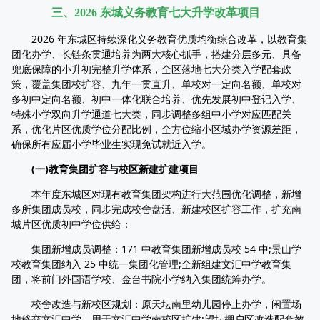
三、2026 东城义务教育七大升学改革项目
2026 年东城区持续深化义务教育优质均衡综合改革，以教育集
团化办学、长链条贯通培养为两大核心抓手，搭建分层多元、具备
兜底保障的小升初完整升学体系，全区落地七大分类入学配套政
策，覆盖集团校扩容、九年一贯直升、单校对一定向名额、单校对
多初中定向名额、初中一体化联合培养、优先发展初中登记入学、
特殊小学双向升学通道七大类，同步调整多组中小学对应匹配关
系，优化片区优质学位分配比例，全方位缩小区域办学资源差距，
确保所有应届小学毕业生实现免试就近入学。
(一)教育集团扩容与校区新建扩建项目
本年度东城区对现有教育集团架构进行大范围优化调整，新增
多所集团成员校，同步完成校舍盘活、新建校区扩容工作，扩充南
城片区优质初中学位供给：
集团新增成员调整：171 中教育集团新增成员校 54 中;景山学
校教育集团纳入 25 中统一集团化管理;全新组建文汇中学教育集
团，将前门外国语学校、金台书院小学纳入集团统筹办学。
校舍改造与新校区规划：原天坛南里幼儿园停止办学，闲置场
地移交文汇中学，用于文汇中学南校区扩建;望坛棚户区改造配套教