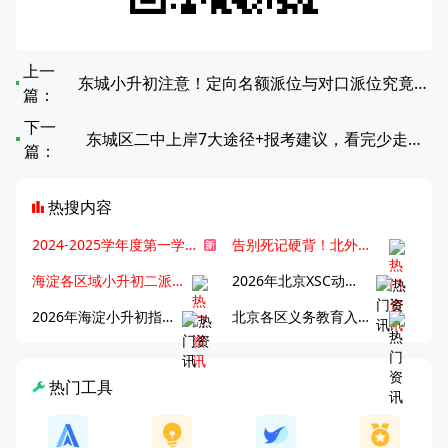
上一
东城小升初注意！定向名额派位与对口派位究竟有何不同？
篇：
下一
东城区二中上岸7大途径+报考建议，看完少走弯路
篇：
热搜内容
2024-2025学年度第一学期北京各区期末考试真题试卷汇总
告别死记硬背！北外王牌精读词汇课，帮孩子突破英语词汇难关
海淀各区域小升初二派全攻略合集！区域一至五志愿填报、升学策略详解
2026年北京XSC动态，持续更新中ing...
2026年海淀小升初指南，一文了解招生政策要点
北京各区义务教育入学咨询电话汇总，25年小升初家长提前收藏
热门工具