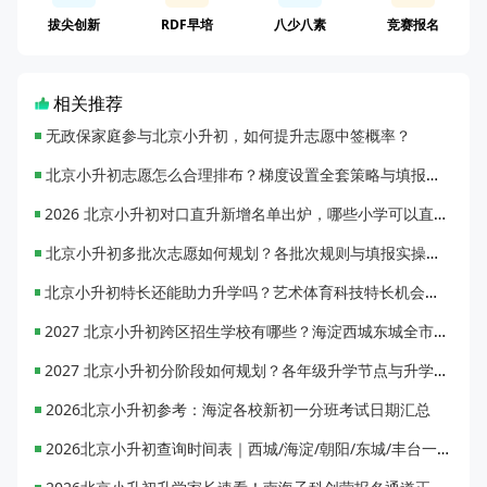
拔尖创新
RDF早培
八少八素
竞赛报名
相关推荐
无政保家庭参与北京小升初，如何提升志愿中签概率？
北京小升初志愿怎么合理排布？梯度设置全套策略与填报避坑指南
2026 北京小升初对口直升新增名单出炉，哪些小学可以直升优质初中？
北京小升初多批次志愿如何规划？各批次规则与填报实操指南
北京小升初特长还能助力升学吗？艺术体育科技特长机会与误区全面解析
2027 北京小升初跨区招生学校有哪些？海淀西城东城全市招生校完整汇总
2027 北京小升初分阶段如何规划？各年级升学节点与升学通道全梳理
2026北京小升初参考：海淀各校新初一分班考试日期汇总
2026北京小升初查询时间表｜西城/海淀/朝阳/东城/丰台一键对照