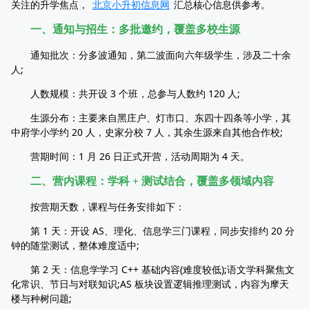
关注的升学焦点，
北京小升初信息网
汇总核心信息供参考。
一、通知与招生：多批邀约，覆盖多校生源
通知批次：分多波通知，第二波面向六年级学生，涉及二十余
人;
人数规模：共开设 3 个班，总参与人数约 120 人;
生源分布：主要来自黑庄户、灯市口、东四十四条等小学，其
中府学小学约 20 人，史家分校 7 人，其余生源来自其他合作校;
营期时间：1 月 26 日正式开营，活动周期为 4 天。
二、营内课程：学科 + 测试结合，覆盖多领域内容
按营期天数，课程与任务安排如下：
第 1 天：开设 AS、理化、信息学三门课程，同步安排约 20 分
钟的随堂测试，整体难度适中;
第 2 天：信息学学习 C++ 基础内容(难度较低);语文学科聚焦文
化常识、节日与对联知识;AS 板块设置逻辑推理测试，内容为摩天
楼与种树问题;