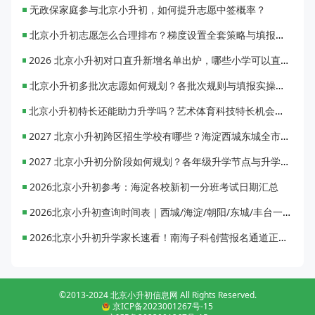
无政保家庭参与北京小升初，如何提升志愿中签概率？
北京小升初志愿怎么合理排布？梯度设置全套策略与填报避坑指南
2026 北京小升初对口直升新增名单出炉，哪些小学可以直升优质初中？
北京小升初多批次志愿如何规划？各批次规则与填报实操指南
北京小升初特长还能助力升学吗？艺术体育科技特长机会与误区全面解析
2027 北京小升初跨区招生学校有哪些？海淀西城东城全市招生校完整汇总
2027 北京小升初分阶段如何规划？各年级升学节点与升学通道全梳理
2026北京小升初参考：海淀各校新初一分班考试日期汇总
2026北京小升初查询时间表｜西城/海淀/朝阳/东城/丰台一键对照
2026北京小升初升学家长速看！南海子科创营报名通道正式开启
©2013-2024 北京小升初信息网 All Rights Reserved.
京ICP备2023001267号-15