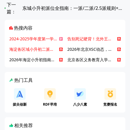
下一
东城小升初派位全指南：一派/二派/2.5派规则+三志填报策略
篇：
热搜内容
2024-2025学年度第一学期北京各区期末考试真题试卷汇总
告别死记硬背！北外王牌精读词汇课，帮孩子突破英语词汇难关
海淀各区域小升初二派全攻略合集！区域一至五志愿填报、升学策略详解
2026年北京XSC动态，持续更新中ing...
2026年海淀小升初指南，一文了解招生政策要点
北京各区义务教育入学咨询电话汇总，25年小升初家长提前收藏
热门工具
拔尖创新
RDF早培
八少八素
竞赛报名
相关推荐