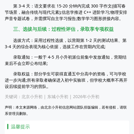
第 3-4 天：语文要求在 15-20 分钟内完成 300 字作文(描写春
节场景，融合传统与现代元素);信息学推进 C++ 进阶学习;物理安排
声音专题试卷，并需撰写自主学习报告;数学学习图形拼接内容。
三、选拔与后续：过程性评估，录取享专项权益
选拔方式：采用过程性选拔，以营期第 1-2 天的测试结果、第
3-4 天的综合表现为核心依据，选拔工作在营期内完成;
录取通知：一般于 4-5 月小升初派位前集中发放通知，营期结
束后不会立即公布结果;
录取权益：部分学生可获得直通五中分高中的资格，可与学校
进一步沟通;所有录取者确保进入初中实验班，但学校大概率不再开
设后续提前学习的营队。
关键词：
北京小升初
|
东城小升初
|
2026年小升初
声明：本文来源网络，由北京小升初信息网站团队排版编辑，若有侵权，请联
系管理员删除。
温馨提示