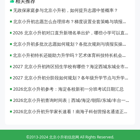
相关推荐
无政保家庭参与北京小升初，如何提升志愿中签概率？
北京小升初志愿怎么合理排布？梯度设置全套策略与填报避坑指南
2026 北京小升初对口直升新增名单出炉，哪些小学可以直升优质初中？
北京小升初多批次志愿如何规划？各批次规则与填报实操指南
北京小升初特长还能助力升学吗？艺术体育科技特长机会与误区全面解析
2027 北京小升初跨区招生学校有哪些？海淀西城东城全市招生校完整汇总
2027 北京小升初分阶段如何规划？各年级升学节点与升学通道全梳理
2026北京小升初参考：海淀各校新初一分班考试日期汇总
2026北京小升初查询时间表｜西城/海淀/朝阳/东城/丰台一键对照
2026北京小升初升学家长速看！南海子科创营报名通道正式开启
©2013-2024 北京小升初信息网 All Rights Reserved.