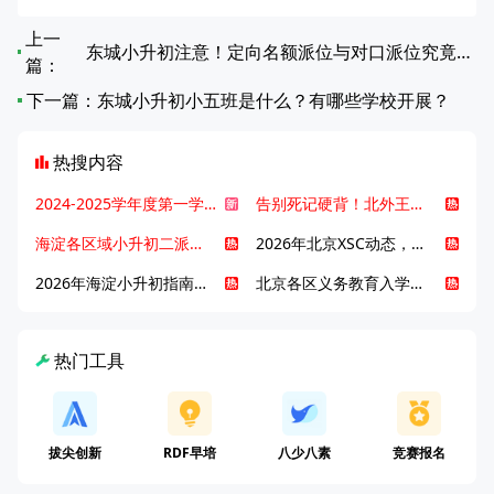
上一
东城小升初注意！定向名额派位与对口派位究竟有何不同？
篇：
下一篇：
东城小升初小五班是什么？有哪些学校开展？
热搜内容
2024-2025学年度第一学期北京各区期末考试真题试卷汇总
告别死记硬背！北外王牌精读词汇课，帮孩子突破英语词汇难关
海淀各区域小升初二派全攻略合集！区域一至五志愿填报、升学策略详解
2026年北京XSC动态，持续更新中ing...
2026年海淀小升初指南，一文了解招生政策要点
北京各区义务教育入学咨询电话汇总，25年小升初家长提前收藏
热门工具
拔尖创新
RDF早培
八少八素
竞赛报名