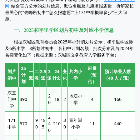
网
结合官方公示的划片信息、派位名额及志愿填报逻辑，拆解家长
最关心的“去哪所初中”“怎么报志愿”“上171中学概率多少”三大问
题。
一、2025和平里学区划片初中及对应小学信息​
根据东城区教育委员会2025年小升初划片公示，和平里学区涉
及6所小学、8所划片初中，各初中计划名额、批次分布及与2024年
名额变化如下（数据来源：东城区义务教育入学服务平台）：​​
25
班量
划片
一
二
2.5
3
24
变
片内小
预计毕业人数
计
（预
初中
派
派
派
派
计划
化
学
（40 人 / 班）
划
估）
东直
2
地坛小
门中
390
18
2
4
160
0
学
学
2
171
9
18
3
青年湖
570
4
210
11
440
中学
0
5
0
小学
0