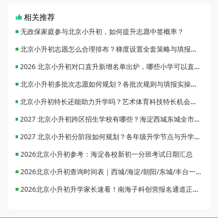
相关推荐
无政保家庭参与北京小升初，如何提升志愿中签概率？
北京小升初志愿怎么合理排布？梯度设置全套策略与填报避坑指南
2026 北京小升初对口直升新增名单出炉，哪些小学可以直升优质初中？
北京小升初多批次志愿如何规划？各批次规则与填报实操指南
北京小升初特长还能助力升学吗？艺术体育科技特长机会与误区全面解析
2027 北京小升初跨区招生学校有哪些？海淀西城东城全市招生校完整汇总
2027 北京小升初分阶段如何规划？各年级升学节点与升学通道全梳理
2026北京小升初参考：海淀各校新初一分班考试日期汇总
2026北京小升初查询时间表｜西城/海淀/朝阳/东城/丰台一键对照
2026北京小升初升学家长速看！南海子科创营报名通道正式开启