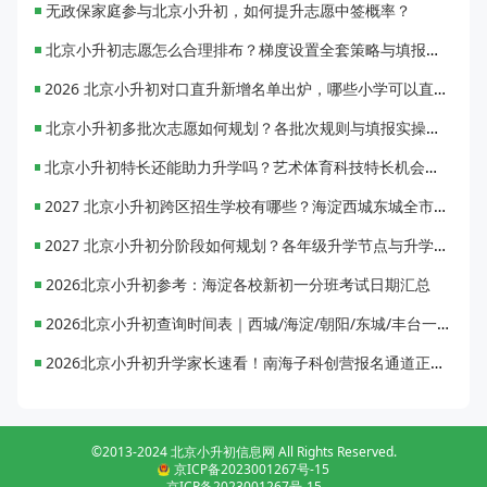
无政保家庭参与北京小升初，如何提升志愿中签概率？
北京小升初志愿怎么合理排布？梯度设置全套策略与填报避坑指南
2026 北京小升初对口直升新增名单出炉，哪些小学可以直升优质初中？
北京小升初多批次志愿如何规划？各批次规则与填报实操指南
北京小升初特长还能助力升学吗？艺术体育科技特长机会与误区全面解析
2027 北京小升初跨区招生学校有哪些？海淀西城东城全市招生校完整汇总
2027 北京小升初分阶段如何规划？各年级升学节点与升学通道全梳理
2026北京小升初参考：海淀各校新初一分班考试日期汇总
2026北京小升初查询时间表｜西城/海淀/朝阳/东城/丰台一键对照
2026北京小升初升学家长速看！南海子科创营报名通道正式开启
©2013-2024 北京小升初信息网 All Rights Reserved.
京ICP备2023001267号-15
京ICP备2023001267号-15