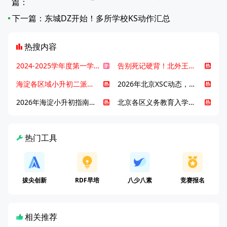
篇：
下一篇：
东城DZ开始！多所学校KS动作汇总
热搜内容
2024-2025学年度第一学期北京各区期末考试真题试卷汇总
告别死记硬背！北外王牌精读词汇课，帮孩子突破英语词汇难关
海淀各区域小升初二派全攻略合集！区域一至五志愿填报、升学策略详解
2026年北京XSC动态，持续更新中ing...
2026年海淀小升初指南，一文了解招生政策要点
北京各区义务教育入学咨询电话汇总，25年小升初家长提前收藏
热门工具
拔尖创新
RDF早培
八少八素
竞赛报名
相关推荐