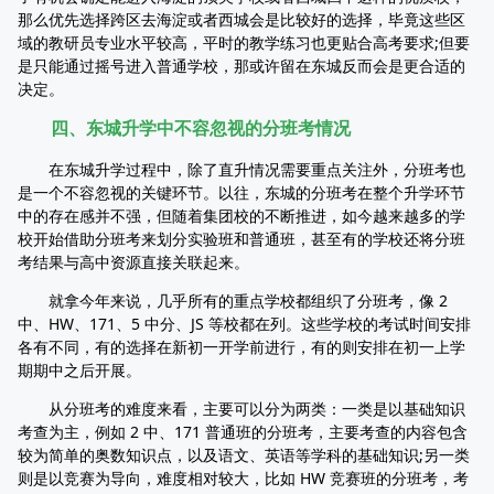
那么优先选择跨区去海淀或者西城会是比较好的选择，毕竟这些区
域的教研员专业水平较高，平时的教学练习也更贴合高考要求;但要
是只能通过摇号进入普通学校，那或许留在东城反而会是更合适的
决定。
四、东城升学中不容忽视的分班考情况
在东城升学过程中，除了直升情况需要重点关注外，分班考也
是一个不容忽视的关键环节。以往，东城的分班考在整个升学环节
中的存在感并不强，但随着集团校的不断推进，如今越来越多的学
校开始借助分班考来划分实验班和普通班，甚至有的学校还将分班
考结果与高中资源直接关联起来。
就拿今年来说，几乎所有的重点学校都组织了分班考，像 2
中、HW、171、5 中分、JS 等校都在列。这些学校的考试时间安排
各有不同，有的选择在新初一开学前进行，有的则安排在初一上学
期期中之后开展。
从分班考的难度来看，主要可以分为两类：一类是以基础知识
考查为主，例如 2 中、171 普通班的分班考，主要考查的内容包含
较为简单的奥数知识点，以及语文、英语等学科的基础知识;另一类
则是以竞赛为导向，难度相对较大，比如 HW 竞赛班的分班考，考