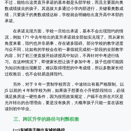
不过，能给出这类直升承诺的基本都是头部学校，而且主要面向奥
数成绩拔尖的孩子。其选拔大多通过小学内部进行，关键看奥数成
绩，只要孩子的奥数成绩达标，学校就会明确给出直升高中本部的
承诺。
在承诺兑现方面，学校一旦给出承诺，基本不会出现毁约的情
况，例如 171 中去年给出的直升承诺就全部如实兑现了。而从家长
角度来看，毁约也并非易事，存在诸多阻碍。部分学校的教学进度
与众不同，比如有的学校会在初一暑假就完成初一阶段的全部教学
内容，到了初三便直接开始讲授高中知识，不再针对中考进行练
习。在这种情况下，即便家长想让孩子参加中考，孩子也很可能因
为知识衔接出现断层，难以取得理想的中考成绩，所以多数家长经
过权衡后，也不会轻易选择毁约。
另外，对于 9 年一贯制学校而言，中途转出有着严格限制。以
JS 以前的 4 年制学校为例，如果孩子想要在小升初阶段转出，必须
满足换房这一硬性条件，因为按照政策规定，户籍不在所在片区是
允许转出的合理理由，要是没有换房，大概率孩子只能一直在该校
读到初中毕业。
三、跨区升学的路径与利弊权衡
(一)东城孩子跨出东城的路径