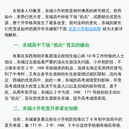
在很多人印象里，东城小升初曾是相对佛系的摇号模式。然而
如今，形势已然大变，东城高中纷纷下场 “掐尖”，试图锁住优质生
源，整个升学格局发生了诸多改变。面对这样的变化，东城的家长
们究竟该如何把握升学关键呢?下面
北京小升初信息网
就为大家详
细解析。
一、东城高中下场 “掐尖” 背后的缘由
有着在东西海朝丰集团顶尖校招生核心岗 10 年工作经验的人士
指出，东城过去面临着严重的顶尖生源流失问题。小升初阶段，不
少家长舍弃 2 中、HW 等校稳录的机会，选择去海淀买房跨区摇号;
到了中考时，又有众多学生借助特长生政策绕过锁区限制，流向海
淀、西城的优质高中。如此一来，东城的高考成绩受到影响，毕竟
高考成绩很大程度上取决于生源入口以及后续的留存情况。基于
此，从两年前开始，东城以 2 中为首，HW、171 等校纷纷主动出
击 “掐尖”，旨在把优质生源留在东城，提升高考成绩表现。
二、东城小升初直升承诺全知晓
当前，东城诸多重点校在小升初阶段推出了 6 年初中加高中的
直升承诺，像 171 中、2 中、HW、5 中分这些学校都有相应举措。