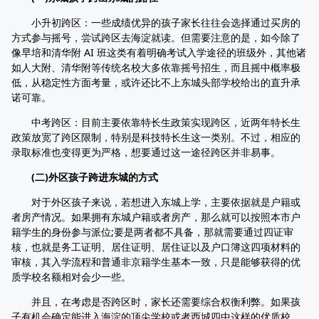
小升初跨区：一些成绩优异的孩子家长往往会选择通过买房的
方式参与摇号，尝试跨区去海淀就读。但需要注意的是，如今除了
像早培和清华附 AI 班这类有着明确考试入学途径的班级外，其他诸
如人大附、清华附等传统名校大多依靠摇号招生，而且摇中概率极
低，从稳定性方面考量，或许还比不上东城头部学校给出的直升承
诺可靠。
中考跨区：目前主要依靠特长生政策实现跨区，近两年特长生
政策放宽了跨区限制，特别是科技特长生这一类别。不过，相应的
录取标准也变得更为严格，想要通过这一途径跨区并非易事。
(二)外区孩子跨进东城的方式
对于外区孩子来说，若想进入东城上学，主要依据就是户籍或
者房产情况。如果拥有东城户籍或者房产，那么就可以按照本市户
籍学生的身份参与派位;要是两者都不具备，那就需要通过四证审
核，也就是务工证明、居住证明、居住证以及户口簿这四项材料的
审核，其入学流程和普通非京籍学生基本一致，只是能够获得的优
质学校名额相对会少一些。
并且，在考虑是否跨区时，家长还需要综合权衡利弊。如果孩
子有机会确定能进入海淀的顶尖学校或者西城四中这样的优质校，