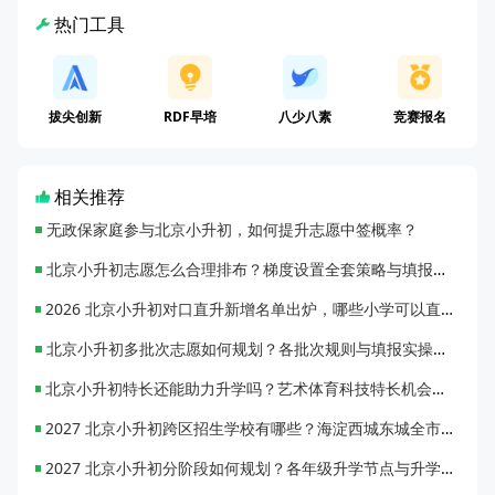
热门工具
拔尖创新
RDF早培
八少八素
竞赛报名
相关推荐
无政保家庭参与北京小升初，如何提升志愿中签概率？
北京小升初志愿怎么合理排布？梯度设置全套策略与填报避坑指南
2026 北京小升初对口直升新增名单出炉，哪些小学可以直升优质初中？
北京小升初多批次志愿如何规划？各批次规则与填报实操指南
北京小升初特长还能助力升学吗？艺术体育科技特长机会与误区全面解析
2027 北京小升初跨区招生学校有哪些？海淀西城东城全市招生校完整汇总
2027 北京小升初分阶段如何规划？各年级升学节点与升学通道全梳理