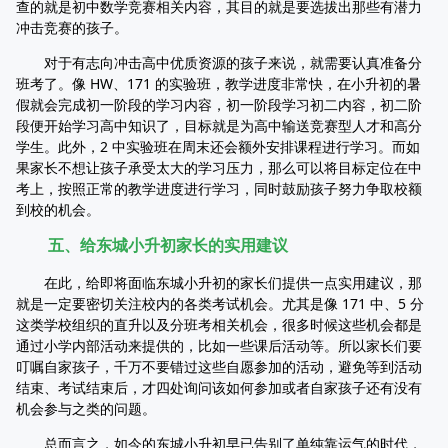
查的就是初中数学竞赛相关内容，其目的就是要选拔出那些有潜力
冲击竞赛的孩子。
对于有志向冲击高中优质资源的孩子来说，就需要认真准备分
班考了。像 HW、171 的实验班，教学进度非常快，在小升初的暑
假就会完成初一阶段的学习内容，初一阶段学习初二内容，初二阶
段便开始学习高中知识了，目标就是为高中输送竞赛型人才和高分
学生。此外，2 中实验班在周末还会额外安排课程进行学习。而如
果家长不想让孩子承受太大的学习压力，那么可以将目标定位在中
考上，按照正常的教学进度进行学习，同时鼓励孩子努力争取校额
到校的机会。
五、给东城小升初家长的实用建议
在此，给即将面临东城小升初的家长们提供一点实用建议，那
就是一定要密切关注校内的各类考试机会。尤其是像 171 中、5 分
这类学校组织的直升以及分班考相关机会，很多时候这些机会都是
通过小学内部活动来提供的，比如一些课后活动等。所以家长们要
叮嘱自家孩子，千万不要错过这些自愿参加的活动，避免等到活动
结束、考试结束后，才四处询问该如何参加或者自家孩子还有没有
机会参与之类的问题。
总而言之，如今的东城小升初早已告别了单纯靠运气的时代，