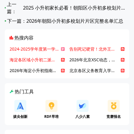
上一
2025 小升初家长必看！朝阳区小升初多校划片对应中学全览
篇：
下一篇：
2026年朝阳小升初多校划片片区完整名单汇总
热搜内容
2024-2025学年度第一学期北京各区期末考试真题试卷汇总
告别死记硬背！北外王牌精读词汇课，帮孩子突破英语词汇难关
海淀各区域小升初二派全攻略合集！区域一至五志愿填报、升学策略详解
2026年北京XSC动态，持续更新中ing...
2026年海淀小升初指南，一文了解招生政策要点
北京各区义务教育入学咨询电话汇总，25年小升初家长提前收藏
热门工具
拔尖创新
RDF早培
八少八素
竞赛报名