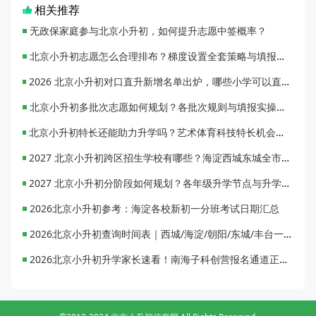
相关推荐
无政保家庭参与北京小升初，如何提升志愿中签概率？
北京小升初志愿怎么合理排布？梯度设置全套策略与填报避坑指南
2026 北京小升初对口直升新增名单出炉，哪些小学可以直升优质初中？
北京小升初多批次志愿如何规划？各批次规则与填报实操指南
北京小升初特长还能助力升学吗？艺术体育科技特长机会与误区全面解析
2027 北京小升初跨区招生学校有哪些？海淀西城东城全市招生校完整汇总
2027 北京小升初分阶段如何规划？各年级升学节点与升学通道全梳理
2026北京小升初参考：海淀各校新初一分班考试日期汇总
2026北京小升初查询时间表｜西城/海淀/朝阳/东城/丰台一键对照
2026北京小升初升学家长速看！南海子科创营报名通道正式开启