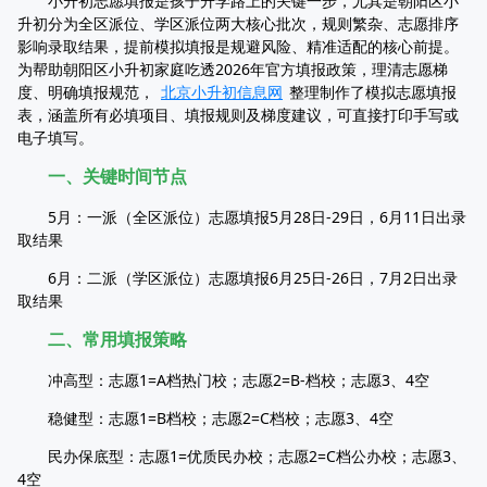
小升初志愿填报是孩子升学路上的关键一步，尤其是朝阳区小
升初分为全区派位、学区派位两大核心批次，规则繁杂、志愿排序
影响录取结果，提前模拟填报是规避风险、精准适配的核心前提。
为帮助朝阳区小升初家庭吃透2026年官方填报政策，理清志愿梯
度、明确填报规范，
北京小升初信息网
整理制作了模拟志愿填报
表，涵盖所有必填项目、填报规则及梯度建议，可直接打印手写或
电子填写。
一、关键时间节点
5月：一派（全区派位）志愿填报5月28日-29日，6月11日出录
取结果
6月：二派（学区派位）志愿填报6月25日-26日，7月2日出录
取结果
二、常用填报策略
冲高型：志愿1=A档热门校；志愿2=B-档校；志愿3、4空
稳健型：志愿1=B档校；志愿2=C档校；志愿3、4空
民办保底型：志愿1=优质民办校；志愿2=C档公办校；志愿3、
4空