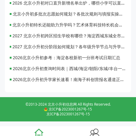
2026 北京小升初对口直升新增名单出炉，哪些小学可以直升优质初中？
北京小升初多批次志愿如何规划？各批次规则与填报实操指南
北京小升初特长还能助力升学吗？艺术体育科技特长机会与误区全面解析
2027 北京小升初跨区招生学校有哪些？海淀西城东城全市招生校完整汇总
2027 北京小升初分阶段如何规划？各年级升学节点与升学通道全梳理
2026北京小升初参考：海淀各校新初一分班考试日期汇总
2026北京小升初查询时间表｜西城/海淀/朝阳/东城/丰台一键对照
2026北京小升初升学家长速看！南海子科创营报名通道正式开启
©2013-2024 北京小升初信息网 All Rights Reserved.
京ICP备2023001267号-15
京ICP备2023001267号-15