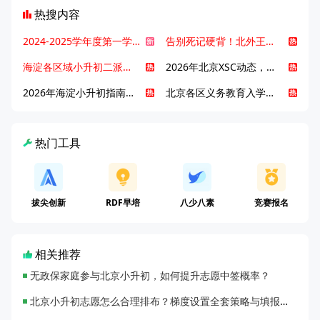
热搜内容
2024-2025学年度第一学期北京各区期末考试真题试卷汇总
告别死记硬背！北外王牌精读词汇课，帮孩子突破英语词汇难关
海淀各区域小升初二派全攻略合集！区域一至五志愿填报、升学策略详解
2026年北京XSC动态，持续更新中ing...
2026年海淀小升初指南，一文了解招生政策要点
北京各区义务教育入学咨询电话汇总，25年小升初家长提前收藏
热门工具
拔尖创新
RDF早培
八少八素
竞赛报名
相关推荐
无政保家庭参与北京小升初，如何提升志愿中签概率？
北京小升初志愿怎么合理排布？梯度设置全套策略与填报避坑指南