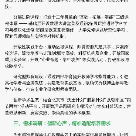
接。
分层进阶课程：打造十二年贯通的 “基础 - 拓展 - 潜能” 三级课
程体系 —— 基础层开设数理大讲堂普及通识;拓展层推进跨学科学
习与模块化选修;潜能层设置竞赛选修、大学先修课及研究性学习，
配套导师领航与实验室对接机制。
开放性实践平台：推动区域课程、师资资源共建共享，探索跨
校选课、流动培养与走班制;联动高校、科研机构及企业，开放国家
重点实验室，开展 “企业命题 - 学生攻关” 等实践活动，打破学段与
校际壁垒。
研究型师资建设：通过内部培育提升教师学术指导能力，引进
高校学者与金牌教练，共建教育实践基地，吸纳优秀硕博生参与教
学与储备，打造专业化研究型师资团队。
创新学术生态：结合北京市 “沃土计划”“脱颖计划” 及朝阳区 “四
节两营” 活动平台，开展数理课题研究专项活动与大众科普活动，营
造鼓励创新、宽容失败、崇尚真理的学术氛围。
三、需求调研：倾听心声，精准适配培养需求
为更精准把握学生在数理学习中的实际需求与发展期待，让培