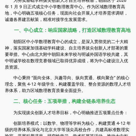
为夯实基础学科拔尖创新人才自主培养根基，朝阳区于 2026
年 1 月 9 日正式成立中小学数理教育中心。作为区域数理教育高
地，中心明确五项核心任务，现面向社会开展人才培养需求调研，
诚邀各界建言献策，精准对接学生发展需求。
一、中心成立：响应国家战略，打造区域数理教育高地
朝阳区中小学数理教育中心的成立，是深入贯彻党的二十大精
神，落实国家加强基础学科建设、自主培养拔尖创新人才部署的重
要举措。中心由北大附中朝阳未来学校与明诚外国语学校共建，其
中明诚学校在数理竞赛领域已取得优异成绩，将为中心建设注入优
质资源。
中心秉持 “面向全体、兴趣导向、纵向贯通、横向聚合” 的核心
理念，聚焦 4-12 年级学生，构建覆盖学段、整合资源的数理人才培
养体系，助力区域数理教育质量全面提升。
二、核心任务：五项举措，构建全链条培养生态
为实现拔尖创新人才培养目标，中心明确推进五项重点任务：
创新培养模式：以数学、物理等学科为核心，构建贯通 4-12 年
级的培养体系;深化与北京大学等顶尖高校合作，共建高标准数理实
验室，开展科普讲座、研究性学习、学术拓展等活动，推动大中衔