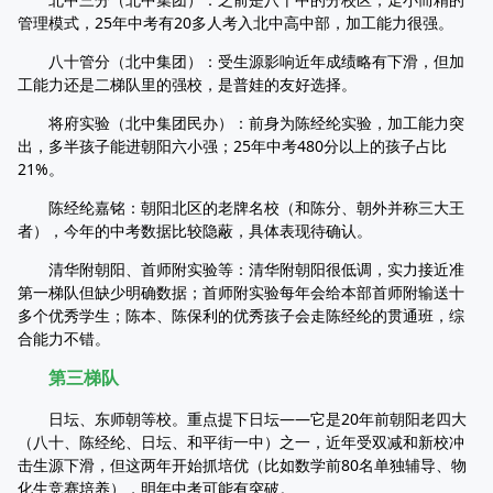
管理模式，25年中考有20多人考入北中高中部，加工能力很强。
八十管分（北中集团）：受生源影响近年成绩略有下滑，但加
工能力还是二梯队里的强校，是普娃的友好选择。
将府实验（北中集团民办）：前身为陈经纶实验，加工能力突
出，多半孩子能进朝阳六小强；25年中考480分以上的孩子占比
21%。
陈经纶嘉铭：朝阳北区的老牌名校（和陈分、朝外并称三大王
者），今年的中考数据比较隐蔽，具体表现待确认。
清华附朝阳、首师附实验等：清华附朝阳很低调，实力接近准
第一梯队但缺少明确数据；首师附实验每年会给本部首师附输送十
多个优秀学生；陈本、陈保利的优秀孩子会走陈经纶的贯通班，综
合能力不错。
第三梯队
日坛、东师朝等校。重点提下日坛——它是20年前朝阳老四大
（八十、陈经纶、日坛、和平街一中）之一，近年受双减和新校冲
击生源下滑，但这两年开始抓培优（比如数学前80名单独辅导、物
化生竞赛培养），明年中考可能有突破。