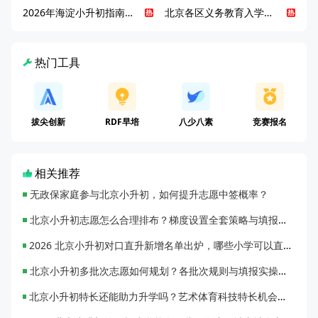
2026年海淀小升初指南，一文了解招生政策要点
北京各区义务教育入学咨询电话汇总，25年小升初家长提前收藏
热门工具
拔尖创新
RDF早培
八少八素
竞赛报名
相关推荐
无政保家庭参与北京小升初，如何提升志愿中签概率？
北京小升初志愿怎么合理排布？梯度设置全套策略与填报避坑指南
2026 北京小升初对口直升新增名单出炉，哪些小学可以直升优质初中？
北京小升初多批次志愿如何规划？各批次规则与填报实操指南
北京小升初特长还能助力升学吗？艺术体育科技特长机会与误区全面解析