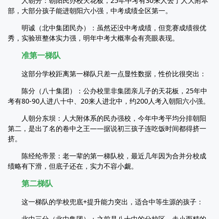
人朝分：朝阳民办校天花板，25年中考有30来人去了人大附本
部，大部分孩子能进朝阳六小强，中考成绩全区第一。
明诚（北中集团民办）：虽然还没中考成绩，但竞赛成绩很优
秀，实验班整体实力强，明年中考大概率会有亮眼表现。
准第一梯队
这部分学校距离第一梯队只差一点显性数据，性价比很突出：
陈分（八十集团）：公办校里非集团亲儿子的天花板，25年中
考有80-90人进八十中、20来人进北中，约200人考入朝阳六小强。
人朝分东坝：人大附体系的民办强校，今年中考平均分排朝阳
第二，是出了名的卷中之王——据说初三孩子连吃饭时间都得挤一
挤。
陈经纶帝景：老一辈的第一梯队校，最近几年因为合并分校成
绩略有下滑，但底子还在，实力不容小觑。
第二梯队
这一梯队的学校兜底+提升能力突出，适合中等生源的孩子：
北中三分（北中集团）：之前是八十中的分校区，走小而精的