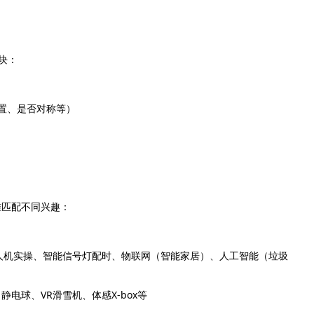
块：
置、是否对称等）
准匹配不同兴趣：
人机实操、智能信号灯配时、物联网（智能家居）、人工智能（垃圾
电球、VR滑雪机、体感X-box等