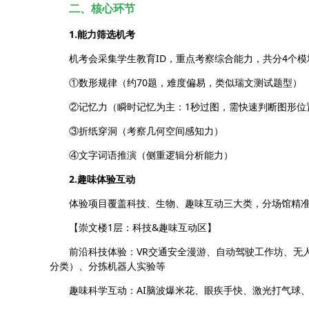
二、核心环节
1.能力筛选机考
机考会采集学生教育ID，重点考察综合能力，共分4个模
①数形规律（约70题，难度偏易，类似瑞文测试题型）
②记忆力（瞬时记忆为主：1秒过图，需快速判断图形位
③折纸穿洞（考察几何空间感知力）
④文字词语推演（侧重逻辑分析能力）
2.趣味体验互动
体验项目覆盖科技、生物、趣味互动三大类，分场馆精
【崇文楼1层：科技&趣味互动区】
前沿科技体验：VR交通安全漫游、自动驾驶工作坊、无
分类）、分拣机器人实验等
趣味科学互动：AI脑波爆米花、眼疾手快、激光打气球、静