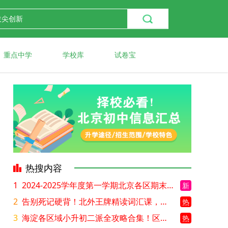
重点中学
学校库
试卷宝
热搜内容
1
2024-2025学年度第一学期北京各区期末考试真题试卷汇总
新
2
告别死记硬背！北外王牌精读词汇课，帮孩子突破英语词汇难关
热
3
海淀各区域小升初二派全攻略合集！区域一至五志愿填报、升学策略详解
热