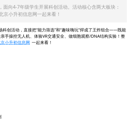
0日，面向4-7年级学生开展科创活动。活动核心含两大板块：
北京小升初信息网一起来看！
场科创活动，直接把“能力筛选”和“趣味嗨玩”焊成了王炸组合——既能
亲手操控无人机、体验VR交通安全、做细胞观察/DNA结构实验！整
北京小升初信息网
一起来看！
列