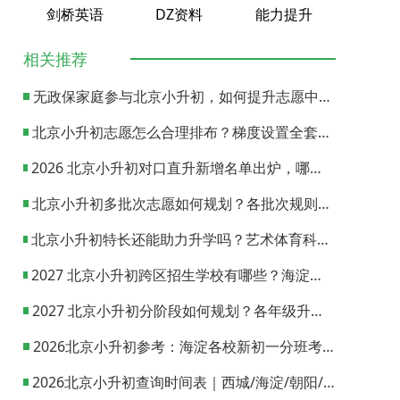
剑桥英语
DZ资料
能力提升
相关推荐
无政保家庭参与北京小升初，如何提升志愿中签概率？
北京小升初志愿怎么合理排布？梯度设置全套策略与填报避坑指南
2026 北京小升初对口直升新增名单出炉，哪些小学可以直升优质初中？
北京小升初多批次志愿如何规划？各批次规则与填报实操指南
北京小升初特长还能助力升学吗？艺术体育科技特长机会与误区全面解析
2027 北京小升初跨区招生学校有哪些？海淀西城东城全市招生校完整汇总
2027 北京小升初分阶段如何规划？各年级升学节点与升学通道全梳理
2026北京小升初参考：海淀各校新初一分班考试日期汇总
2026北京小升初查询时间表｜西城/海淀/朝阳/东城/丰台一键对照