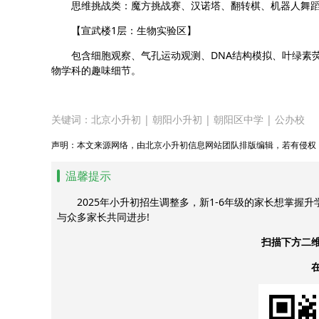
思维挑战类：魔方挑战赛、汉诺塔、翻转棋、机器人舞
【宣武楼1层：生物实验区】
包含细胞观察、气孔运动观测、DNA结构模拟、叶绿素
物学科的趣味细节。
关键词：
北京小升初
|
朝阳小升初
|
朝阳区中学
|
公办校
声明：本文来源网络，由北京小升初信息网站团队排版编辑，若有侵权
温馨提示
2025年小升初招生调整多，新1-6年级的家长想掌握
与众多家长共同进步!
扫描下方二