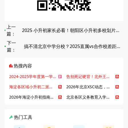
上一
2025 小升初家长必看！朝阳区小升初多校划片对应中学全览
篇：
下一
搞不清北京中学分校？2025直属vs合作校差距曝光！
篇：
热搜内容
2024-2025学年度第一学期北京各区期末考试真题试卷汇总
告别死记硬背！北外王牌精读词汇课，帮孩子突破英语词汇难关
海淀各区域小升初二派全攻略合集！区域一至五志愿填报、升学策略详解
2026年北京XSC动态，持续更新中ing...
2026年海淀小升初指南，一文了解招生政策要点
北京各区义务教育入学咨询电话汇总，25年小升初家长提前收藏
热门工具