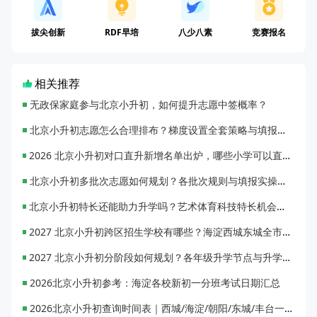
拔尖创新
RDF早培
八少八素
竞赛报名
相关推荐
无政保家庭参与北京小升初，如何提升志愿中签概率？
北京小升初志愿怎么合理排布？梯度设置全套策略与填报避坑指南
2026 北京小升初对口直升新增名单出炉，哪些小学可以直升优质初中？
北京小升初多批次志愿如何规划？各批次规则与填报实操指南
北京小升初特长还能助力升学吗？艺术体育科技特长机会与误区全面解析
2027 北京小升初跨区招生学校有哪些？海淀西城东城全市招生校完整汇总
2027 北京小升初分阶段如何规划？各年级升学节点与升学通道全梳理
2026北京小升初参考：海淀各校新初一分班考试日期汇总
2026北京小升初查询时间表｜西城/海淀/朝阳/东城/丰台一键对照