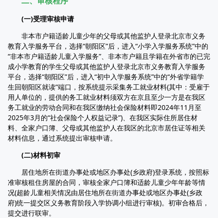
二、审核程序
(一)受理审核申请
非本市户籍适龄儿童少年的父母或其他监护人登录北京市义务
教育入学服务平台，选择“朝阳区”后，进入“小学入学服务系统”中的
“非本市户籍适龄儿童入学服务”、非本市户籍且学籍在外省市的已完
成小学教育的学生父母或其他监护人登录北京市义务教育入学服务
平台，选择“朝阳区”后，进入“初中入学服务系统”中的“外省学籍学
生回朝阳区就读”端口，按系统提示采集务工就业材料(其中：受雇于
用人单位的，提供的务工就业材料须双方在京且至少一方是在我区
务工就业的劳动合同和在我区缴纳社会保险材料即2024年11月至
2025年3月的“社会保险个人权益记录”)、在我区实际住所居住材
料、全家户口簿、父母或其他监护人在我区的北京市居住证等相关
材料信息，通过系统提出审核申请。
(二)材料初审
居住地所在街道办事处或地区办事处(乡政府)登录系统，按照标
准审核租住房屋的合同，审核全家户口簿和适龄儿童少年年龄等情
况(超龄儿童相关情况由居住地所在街道办事处或地区办事处(乡政
府)统一提交区义务教育阶段入学协调小组进行审核)。初审合格后，
提交进行联审。