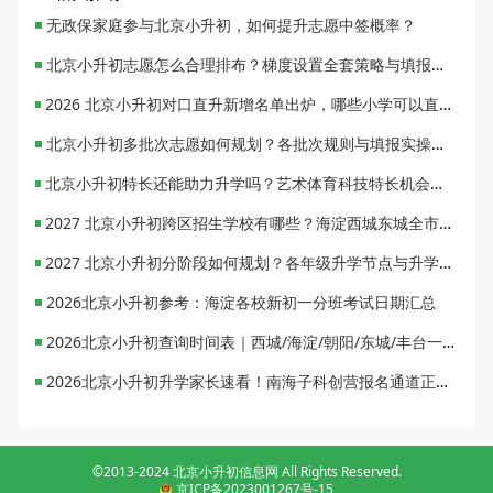
无政保家庭参与北京小升初，如何提升志愿中签概率？
北京小升初志愿怎么合理排布？梯度设置全套策略与填报避坑指南
2026 北京小升初对口直升新增名单出炉，哪些小学可以直升优质初中？
北京小升初多批次志愿如何规划？各批次规则与填报实操指南
北京小升初特长还能助力升学吗？艺术体育科技特长机会与误区全面解析
2027 北京小升初跨区招生学校有哪些？海淀西城东城全市招生校完整汇总
2027 北京小升初分阶段如何规划？各年级升学节点与升学通道全梳理
2026北京小升初参考：海淀各校新初一分班考试日期汇总
2026北京小升初查询时间表｜西城/海淀/朝阳/东城/丰台一键对照
2026北京小升初升学家长速看！南海子科创营报名通道正式开启
©2013-2024 北京小升初信息网 All Rights Reserved.
京ICP备2023001267号-15