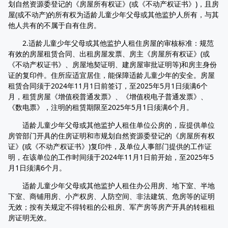
划自然资源委登记的《房屋所有权证》(或《不动产权证书》)，且房
屋(或不动产)的所有权为适龄儿童少年父母或其他监护人所有，与其
他人共有的不属于自有住房。
2.适龄儿童少年父母或其他监护人租住房屋的审核标准：规范
有效的房屋租赁合同、出租房屋发票、房主《房屋所有权证》(或
《不动产权证书》、房屋地契证明、建房屋审批证明等)和房主身份
证的复印件。住所应适宜居住，能保障适龄儿童少年的安全。房屋
租赁合同须于2024年11月1日前签订，至2025年5月1日须满6个
月，租赁房屋《增值税普通发票》、《增值税电子普通发票》、
《数电票》，注明的租赁期限至2025年5月1日须满6个月。
适龄儿童少年父母或其他监护人租住单位公房的，应提供单位
房管部门开具的住房证明和市规划自然资源委登记的《房屋所有权
证》(或《不动产权证书》)复印件，及单位人事部门提供的工作证
明，在该单位的工作时间须于2024年11月1日前开始，至2025年5
月1日须满6个月。
适龄儿童少年父母或其他监护人租住办公用房、地下室、半地
下室、商铺用房、小产权房、人防空间、非法建筑、危房等的证明
无效；按有关规定不得转租的公租房、军产房等房产开具的转租租
房证明无效。