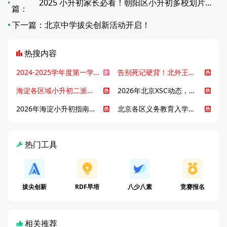
2025 小升初家长必看！朝阳区小升初多校划片对应中学全览
篇：
下一篇：
北京中学拔尖创新活动开启！
热搜内容
2024-2025学年度第一学期北京各区期末考试真题试卷汇总
告别死记硬背！北外王牌精读词汇课，帮孩子突破英语词汇难关
海淀各区域小升初二派全攻略合集！区域一至五志愿填报、升学策略详解
2026年北京XSC动态，持续更新中ing...
2026年海淀小升初指南，一文了解招生政策要点
北京各区义务教育入学咨询电话汇总，25年小升初家长提前收藏
热门工具
拔尖创新
RDF早培
八少八素
竞赛报名
相关推荐