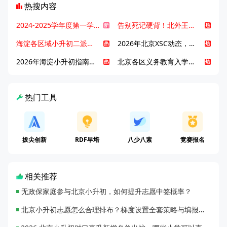
热搜内容
2024-2025学年度第一学期北京各区期末考试真题试卷汇总
告别死记硬背！北外王牌精读词汇课，帮孩子突破英语词汇难关
海淀各区域小升初二派全攻略合集！区域一至五志愿填报、升学策略详解
2026年北京XSC动态，持续更新中ing...
2026年海淀小升初指南，一文了解招生政策要点
北京各区义务教育入学咨询电话汇总，25年小升初家长提前收藏
热门工具
拔尖创新
RDF早培
八少八素
竞赛报名
相关推荐
无政保家庭参与北京小升初，如何提升志愿中签概率？
北京小升初志愿怎么合理排布？梯度设置全套策略与填报避坑指南