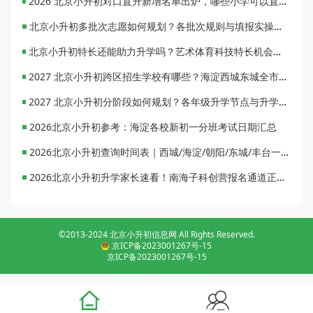
2026 北京小升初对口直升新增名单出炉，哪些小学可以直升优质初中？
北京小升初多批次志愿如何规划？各批次规则与填报实操指南
北京小升初特长还能助力升学吗？艺术体育科技特长机会与误区全面解析
2027 北京小升初跨区招生学校有哪些？海淀西城东城全市招生校完整汇总
2027 北京小升初分阶段如何规划？各年级升学节点与升学通道全梳理
2026北京小升初参考：海淀各校新初一分班考试日期汇总
2026北京小升初查询时间表｜西城/海淀/朝阳/东城/丰台一键对照
2026北京小升初升学家长速看！南海子科创营报名通道正式开启
©2013-2024 北京小升初信息网 All Rights Reserved.
京ICP备2023001267号-15
京ICP备2023001267号-15