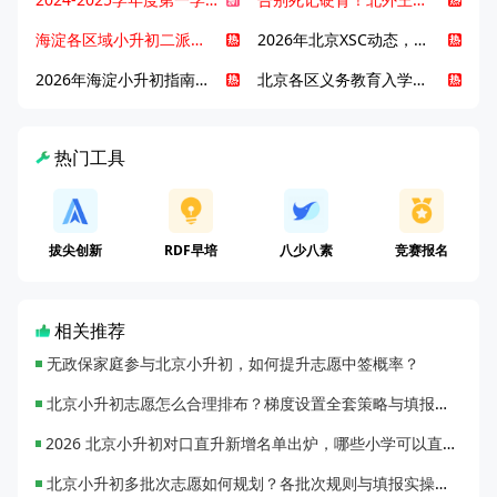
海淀各区域小升初二派全攻略合集！区域一至五志愿填报、升学策略详解
2026年北京XSC动态，持续更新中ing...
2026年海淀小升初指南，一文了解招生政策要点
北京各区义务教育入学咨询电话汇总，25年小升初家长提前收藏
热门工具
拔尖创新
RDF早培
八少八素
竞赛报名
相关推荐
无政保家庭参与北京小升初，如何提升志愿中签概率？
北京小升初志愿怎么合理排布？梯度设置全套策略与填报避坑指南
2026 北京小升初对口直升新增名单出炉，哪些小学可以直升优质初中？
北京小升初多批次志愿如何规划？各批次规则与填报实操指南