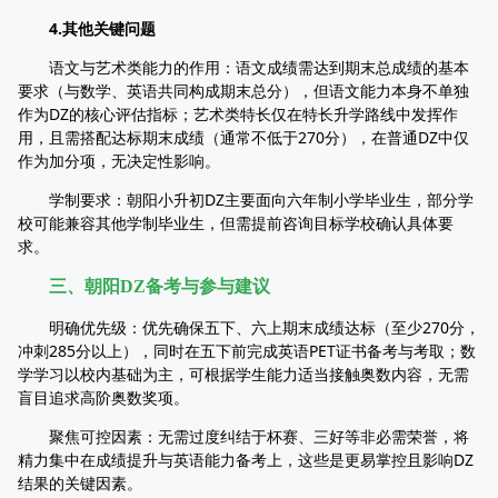
4.其他关键问题​
语文与艺术类能力的作用：语文成绩需达到期末总成绩的基本
要求（与数学、英语共同构成期末总分），但语文能力本身不单独
作为DZ的核心评估指标；艺术类特长仅在特长升学路线中发挥作
用，且需搭配达标期末成绩（通常不低于270分），在普通DZ中仅
作为加分项，无决定性影响。​
学制要求：朝阳小升初DZ主要面向六年制小学毕业生，部分学
校可能兼容其他学制毕业生，但需提前咨询目标学校确认具体要
求。​
三、朝阳DZ备考与参与建议​
明确优先级：优先确保五下、六上期末成绩达标（至少270分，
冲刺285分以上），同时在五下前完成英语PET证书备考与考取；数
学学习以校内基础为主，可根据学生能力适当接触奥数内容，无需
盲目追求高阶奥数奖项。​
聚焦可控因素：无需过度纠结于杯赛、三好等非必需荣誉，将
精力集中在成绩提升与英语能力备考上，这些是更易掌控且影响DZ
结果的关键因素。​