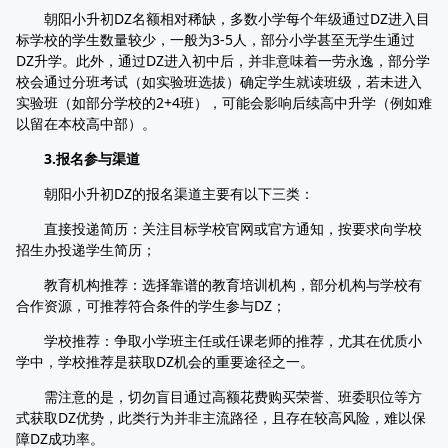
朝阳小升初DZ名额相对稀缺，多数小学每个年级通过DZ进入目
标学校的学生数量较少，一般为3-5人，部分小学甚至无学生通过
DZ升学。此外，通过DZ进入初中后，并非意味着一劳永逸，部分学
校会通过分班考试（如实验班选拔）确定学生就读班级，若未进入
实验班（如部分学校的2+4班），可能会影响后续高中升学（例如难
以留在本校高中部）。​
3.报名参与渠道​
朝阳小升初DZ的报名渠道主要有以下三类：​
直接投递简历：关注目标学校官网或官方通知，按要求向学校
招生办投递学生简历；​
教育机构推荐：选择靠谱的教育培训机构，部分机构与学校有
合作资源，可推荐符合条件的学生参与DZ；​
学校推荐：争取小学班主任或任课老师的推荐，尤其在优质小
学中，学校推荐是获取DZ机会的重要途径之一。​
需注意的是，切勿盲目通过高额花费购买荣誉、班委职位等方
式获取DZ优势，此类行为并非主流路径，且存在较高风险，难以保
障DZ成功率。​