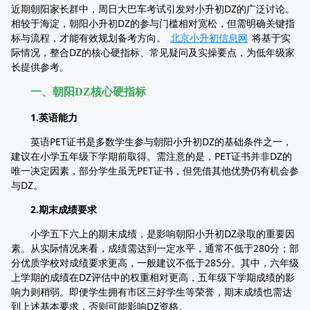
近期朝阳家长群中，周日大巴车考试引发对小升初DZ的广泛讨论。
相较于海淀，朝阳小升初DZ的参与门槛相对宽松，但需明确关键指
标与流程，才能有效规划备考方向。
北京小升初信息网
将基于实
际情况，整合DZ的核心硬指标、常见疑问及实操要点，为低年级家
长提供参考。​
一、朝阳DZ核心硬指标​
1.英语能力​
英语PET证书是多数学生参与朝阳小升初DZ的基础条件之一，
建议在小学五年级下学期前取得。需注意的是，PET证书并非DZ的
唯一决定因素，部分学生虽无PET证书，但凭借其他优势仍有机会参
与DZ。​
2.期末成绩要求​
小学五下六上的期末成绩，是影响朝阳小升初DZ录取的重要因
素。从实际情况来看，成绩需达到一定水平，通常不低于280分；部
分优质学校对成绩要求更高，一般建议不低于285分。其中，六年级
上学期的成绩在DZ评估中的权重相对更高，五年级下学期成绩的影
响力则稍弱。即便学生拥有市区三好学生等荣誉，期末成绩也需达
到上述基本要求，否则可能影响DZ资格。​