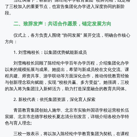
了三校加入的重要节点，也宣告集团化办学进入深度协同的新阶
段。
二、致辞发声：共话合作愿景，锚定发展方向
仪式上，各方负责人围绕 “协同发展” 展开交流，明确合作核心
方向：
1. 刘雪梅校长：以集团优势赋能新成员
刘雪梅校长回顾了陈经纶中学百年办学历程，介绍集团化办学
以来的规模拓展与成果。她提出，希望与新成员校在文化交流、课
程共建、师资共享、游学联动等方面深化合作，推动传统教育经验
与创新理念双向赋能，实现 “校校共赢、多方受益”。她强调，三校
的加入将为集团注入新鲜活力，助力打造深度融合的教育共同体。
2. 新校代表：依托集团资源，深化育人探索
青苗教育集团创始人施华、北京市实验外国语学校运营校长伍
宸嬉、北京市忠德学校校长夏志清分别发言，详细介绍各校办学特
色与育人理念;
三校一致表示，将以加入陈经纶中学教育集团为契机，在课程