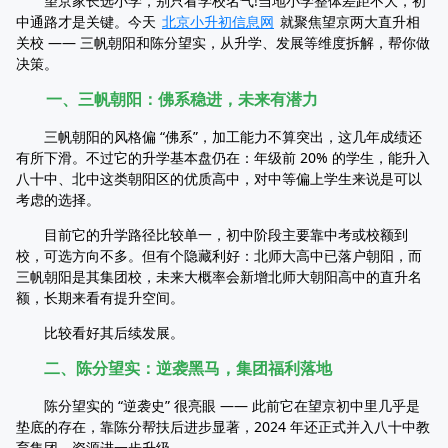
望京家长选小学，别只看学校名气!当地小学整体差距不大，初
中通路才是关键。今天
北京小升初信息网
就聚焦望京两大直升相
关校 —— 三帆朝阳和陈分望实，从升学、发展等维度拆解，帮你做
决策。
一、三帆朝阳：佛系稳进，未来有潜力
三帆朝阳的风格偏 “佛系”，加工能力不算突出，这几年成绩还
有所下滑。不过它的升学基本盘仍在：年级前 20% 的学生，能升入
八十中、北中这类朝阳区的优质高中，对中等偏上学生来说是可以
考虑的选择。
目前它的升学路径比较单一，初中阶段主要靠中考或校额到
校，可选方向不多。但有个隐藏利好：北师大高中已落户朝阳，而
三帆朝阳是其集团校，未来大概率会新增北师大朝阳高中的直升名
额，长期来看有提升空间。
比较看好其后续发展。
二、陈分望实：逆袭黑马，集团福利落地
陈分望实的 “逆袭史” 很亮眼 —— 此前它在望京初中里几乎是
垫底的存在，靠陈分帮扶后进步显著，2024 年还正式并入八十中教
育集团，资源进一步升级。