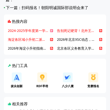
下一篇：
扫码报名！朝阳明诚国际部说明会来了
热搜内容
2024-2025学年度第一学期北京各区期末考试真题试卷汇总
告别死记硬背！北外王牌精读词汇课，帮孩子突破英语词汇难关
海淀各区域小升初二派全攻略合集！区域一至五志愿填报、升学策略详解
2026年北京XSC动态，持续更新中ing...
2026年海淀小升初指南，一文了解招生政策要点
北京各区义务教育入学咨询电话汇总，25年小升初家长提前收藏
热门工具
拔尖创新
RDF早培
八少八素
竞赛报名
相关推荐