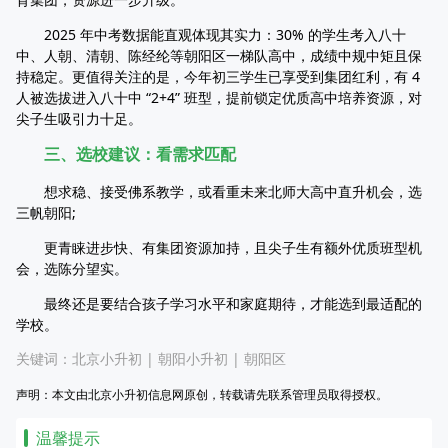
2025 年中考数据能直观体现其实力：30% 的学生考入八十
中、人朝、清朝、陈经纶等朝阳区一梯队高中，成绩中规中矩且保
持稳定。更值得关注的是，今年初三学生已享受到集团红利，有 4
人被选拔进入八十中 “2+4” 班型，提前锁定优质高中培养资源，对
尖子生吸引力十足。
三、选校建议：看需求匹配
想求稳、接受佛系教学，或看重未来北师大高中直升机会，选
三帆朝阳;
更青睐进步快、有集团资源加持，且尖子生有额外优质班型机
会，选陈分望实。
最终还是要结合孩子学习水平和家庭期待，才能选到最适配的
学校。
关键词：
北京小升初
|
朝阳小升初
|
朝阳区
声明：本文由北京小升初信息网原创，转载请先联系管理员取得授权。
温馨提示