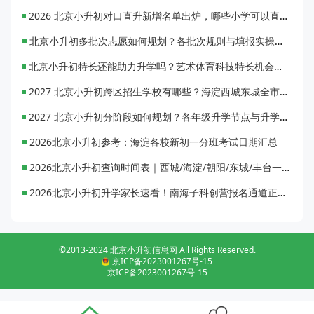
2026 北京小升初对口直升新增名单出炉，哪些小学可以直升优质初中？
北京小升初多批次志愿如何规划？各批次规则与填报实操指南
北京小升初特长还能助力升学吗？艺术体育科技特长机会与误区全面解析
2027 北京小升初跨区招生学校有哪些？海淀西城东城全市招生校完整汇总
2027 北京小升初分阶段如何规划？各年级升学节点与升学通道全梳理
2026北京小升初参考：海淀各校新初一分班考试日期汇总
2026北京小升初查询时间表｜西城/海淀/朝阳/东城/丰台一键对照
2026北京小升初升学家长速看！南海子科创营报名通道正式开启
©2013-2024 北京小升初信息网 All Rights Reserved.
京ICP备2023001267号-15
京ICP备2023001267号-15