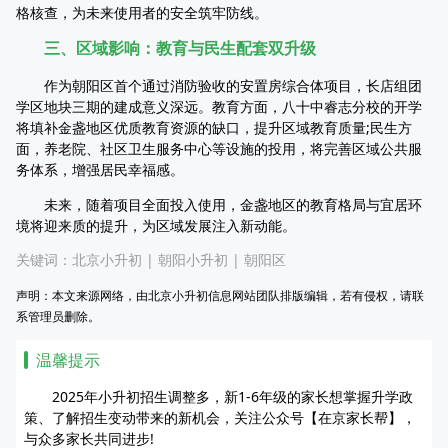
格核查，为未来使用者的安全筑牢防线。
三、区域影响：教育与民生配套双升级
作为朝阳区首个通过消防验收的安置房综合体项目，长店组团
学区地块三期的建成意义深远。教育方面，八十中睿志分校的开学
将填补金盏地区优质教育资源的缺口，提升区域教育质量;民生方
面，养老院、社区卫生服务中心等设施的投用，将完善区域公共服
务体系，增强居民幸福感。
未来，随着项目全面投入使用，金盏地区的教育格局与宜居环
境将迎来质的提升，为区域发展注入新动能。
关键词：
北京小升初
|
朝阳小升初
|
朝阳区
声明：本文来源网络，由北京小升初信息网站团队排版编辑，若有侵权，请联
系管理员删除。
温馨提示
2025年小升初招生调整多，新1-6年级的家长想掌握升学政
策、了解招生变动带来的新机会，关注公众号【在京家长帮】，
与众多家长共同进步!