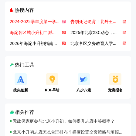
热搜内容
2024-2025学年度第一学期北京各区期末考试真题试卷汇总
告别死记硬背！北外王牌精读词汇课，帮孩子突破英语词汇难关
海淀各区域小升初二派全攻略合集！区域一至五志愿填报、升学策略详解
2026年北京XSC动态，持续更新中ing...
2026年海淀小升初指南，一文了解招生政策要点
北京各区义务教育入学咨询电话汇总，25年小升初家长提前收藏
热门工具
拔尖创新
RDF早培
八少八素
竞赛报名
相关推荐
无政保家庭参与北京小升初，如何提升志愿中签概率？
北京小升初志愿怎么合理排布？梯度设置全套策略与填报避坑指南