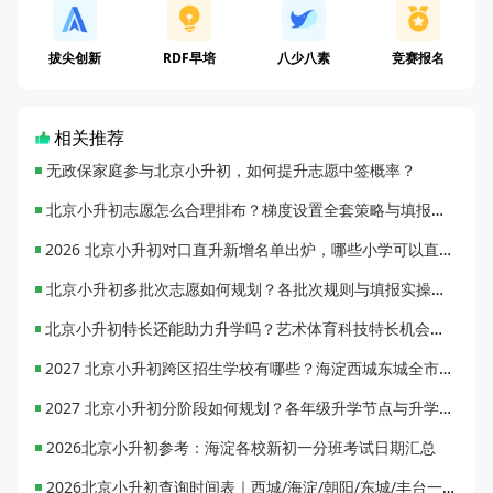
拔尖创新
RDF早培
八少八素
竞赛报名
相关推荐
无政保家庭参与北京小升初，如何提升志愿中签概率？
北京小升初志愿怎么合理排布？梯度设置全套策略与填报避坑指南
2026 北京小升初对口直升新增名单出炉，哪些小学可以直升优质初中？
北京小升初多批次志愿如何规划？各批次规则与填报实操指南
北京小升初特长还能助力升学吗？艺术体育科技特长机会与误区全面解析
2027 北京小升初跨区招生学校有哪些？海淀西城东城全市招生校完整汇总
2027 北京小升初分阶段如何规划？各年级升学节点与升学通道全梳理
2026北京小升初参考：海淀各校新初一分班考试日期汇总
2026北京小升初查询时间表｜西城/海淀/朝阳/东城/丰台一键对照