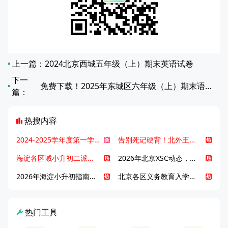
上一篇：
2024北京西城五年级（上）期末英语试卷
下一
免费下载！2025年东城区六年级（上）期末语文真题试卷
篇：
热搜内容
2024-2025学年度第一学期北京各区期末考试真题试卷汇总
告别死记硬背！北外王牌精读词汇课，帮孩子突破英语词汇难关
海淀各区域小升初二派全攻略合集！区域一至五志愿填报、升学策略详解
2026年北京XSC动态，持续更新中ing...
2026年海淀小升初指南，一文了解招生政策要点
北京各区义务教育入学咨询电话汇总，25年小升初家长提前收藏
热门工具