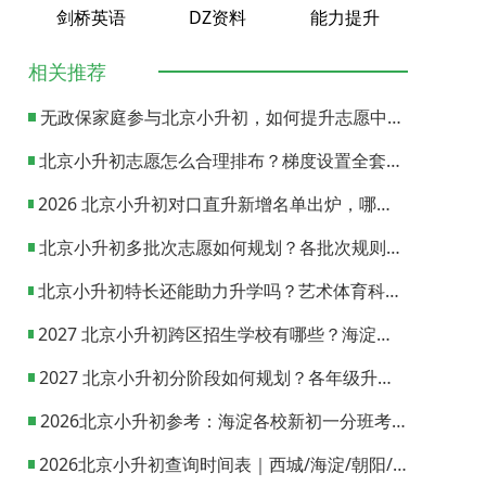
剑桥英语
DZ资料
能力提升
相关推荐
无政保家庭参与北京小升初，如何提升志愿中签概率？
北京小升初志愿怎么合理排布？梯度设置全套策略与填报避坑指南
2026 北京小升初对口直升新增名单出炉，哪些小学可以直升优质初中？
北京小升初多批次志愿如何规划？各批次规则与填报实操指南
北京小升初特长还能助力升学吗？艺术体育科技特长机会与误区全面解析
2027 北京小升初跨区招生学校有哪些？海淀西城东城全市招生校完整汇总
2027 北京小升初分阶段如何规划？各年级升学节点与升学通道全梳理
2026北京小升初参考：海淀各校新初一分班考试日期汇总
2026北京小升初查询时间表｜西城/海淀/朝阳/东城/丰台一键对照