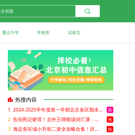
重点中学
学校库
试卷宝
热搜内容
1
2024-2025学年度第一学期北京各区期末考试真题试卷汇总
新
2
告别死记硬背！北外王牌精读词汇课，帮孩子突破英语词汇难关
热
3
海淀各区域小升初二派全攻略合集！区域一至五志愿填报、升学策略详解
热