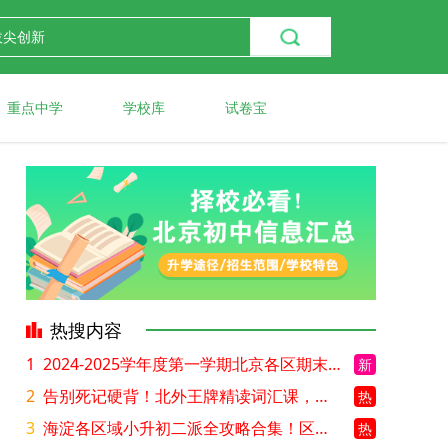
重点中学
学校库
试卷宝
热搜内容
1
2024-2025学年度第一学期北京各区期末考试真题试卷汇总
新
2
告别死记硬背！北外王牌精读词汇课，帮孩子突破英语词汇难关
热
3
海淀各区域小升初二派全攻略合集！区域一至五志愿填报、升学策略详解
热