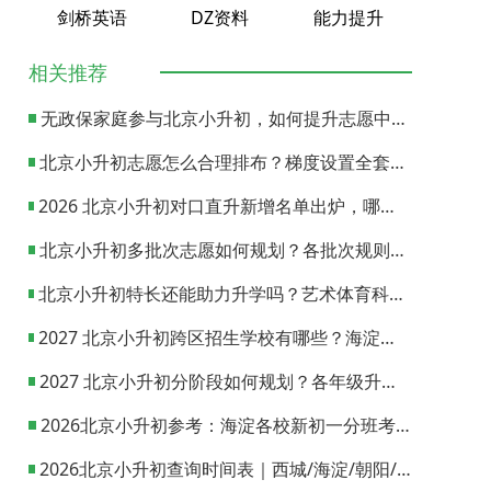
剑桥英语
DZ资料
能力提升
相关推荐
无政保家庭参与北京小升初，如何提升志愿中签概率？
北京小升初志愿怎么合理排布？梯度设置全套策略与填报避坑指南
2026 北京小升初对口直升新增名单出炉，哪些小学可以直升优质初中？
北京小升初多批次志愿如何规划？各批次规则与填报实操指南
北京小升初特长还能助力升学吗？艺术体育科技特长机会与误区全面解析
2027 北京小升初跨区招生学校有哪些？海淀西城东城全市招生校完整汇总
2027 北京小升初分阶段如何规划？各年级升学节点与升学通道全梳理
2026北京小升初参考：海淀各校新初一分班考试日期汇总
2026北京小升初查询时间表｜西城/海淀/朝阳/东城/丰台一键对照