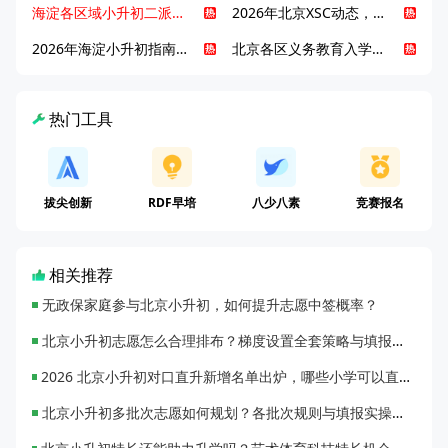
海淀各区域小升初二派全攻略合集！区域一至五志愿填报、升学策略详解
2026年北京XSC动态，持续更新中ing...
2026年海淀小升初指南，一文了解招生政策要点
北京各区义务教育入学咨询电话汇总，25年小升初家长提前收藏
热门工具
拔尖创新
RDF早培
八少八素
竞赛报名
相关推荐
无政保家庭参与北京小升初，如何提升志愿中签概率？
北京小升初志愿怎么合理排布？梯度设置全套策略与填报避坑指南
2026 北京小升初对口直升新增名单出炉，哪些小学可以直升优质初中？
北京小升初多批次志愿如何规划？各批次规则与填报实操指南