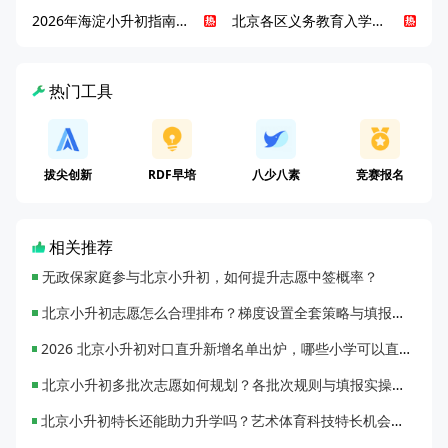
2026年海淀小升初指南，一文了解招生政策要点
北京各区义务教育入学咨询电话汇总，25年小升初家长提前收藏
热门工具
拔尖创新
RDF早培
八少八素
竞赛报名
相关推荐
无政保家庭参与北京小升初，如何提升志愿中签概率？
北京小升初志愿怎么合理排布？梯度设置全套策略与填报避坑指南
2026 北京小升初对口直升新增名单出炉，哪些小学可以直升优质初中？
北京小升初多批次志愿如何规划？各批次规则与填报实操指南
北京小升初特长还能助力升学吗？艺术体育科技特长机会与误区全面解析