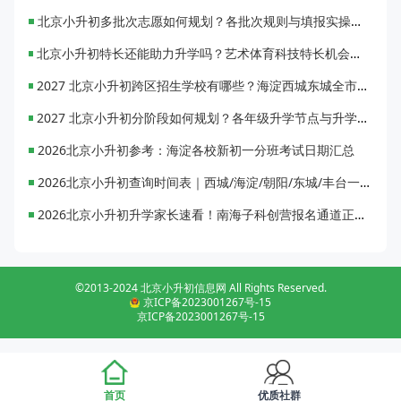
北京小升初多批次志愿如何规划？各批次规则与填报实操指南
北京小升初特长还能助力升学吗？艺术体育科技特长机会与误区全面解析
2027 北京小升初跨区招生学校有哪些？海淀西城东城全市招生校完整汇总
2027 北京小升初分阶段如何规划？各年级升学节点与升学通道全梳理
2026北京小升初参考：海淀各校新初一分班考试日期汇总
2026北京小升初查询时间表｜西城/海淀/朝阳/东城/丰台一键对照
2026北京小升初升学家长速看！南海子科创营报名通道正式开启
©2013-2024 北京小升初信息网 All Rights Reserved.
京ICP备2023001267号-15
京ICP备2023001267号-15
首页
优质社群