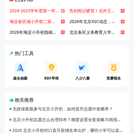
2024-2025学年度第一学期北京各区期末考试真题试卷汇总
告别死记硬背！北外王牌精读词汇课，帮孩子突破英语词汇难关
海淀各区域小升初二派全攻略合集！区域一至五志愿填报、升学策略详解
2026年北京XSC动态，持续更新中ing...
2026年海淀小升初指南，一文了解招生政策要点
北京各区义务教育入学咨询电话汇总，25年小升初家长提前收藏
热门工具
拔尖创新
RDF早培
八少八素
竞赛报名
相关推荐
无政保家庭参与北京小升初，如何提升志愿中签概率？
北京小升初志愿怎么合理排布？梯度设置全套策略与填报避坑指南
2026 北京小升初对口直升新增名单出炉，哪些小学可以直升优质初中？