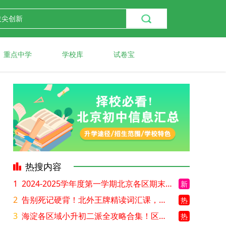
重点中学
学校库
试卷宝
热搜内容
1
2024-2025学年度第一学期北京各区期末考试真题试卷汇总
新
2
告别死记硬背！北外王牌精读词汇课，帮孩子突破英语词汇难关
热
3
海淀各区域小升初二派全攻略合集！区域一至五志愿填报、升学策略详解
热