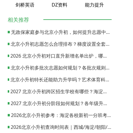
剑桥英语
DZ资料
能力提升
相关推荐
无政保家庭参与北京小升初，如何提升志愿中签概率？
北京小升初志愿怎么合理排布？梯度设置全套策略与填报避坑指南
2026 北京小升初对口直升新增名单出炉，哪些小学可以直升优质初中？
北京小升初多批次志愿如何规划？各批次规则与填报实操指南
北京小升初特长还能助力升学吗？艺术体育科技特长机会与误区全面解析
2027 北京小升初跨区招生学校有哪些？海淀西城东城全市招生校完整汇总
2027 北京小升初分阶段如何规划？各年级升学节点与升学通道全梳理
2026北京小升初参考：海淀各校新初一分班考试日期汇总
2026北京小升初查询时间表｜西城/海淀/朝阳/东城/丰台一键对照