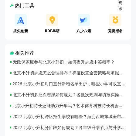
热门工具
拔尖创新
RDF早培
八少八素
竞赛报名
相关推荐
无政保家庭参与北京小升初，如何提升志愿中签概率？
北京小升初志愿怎么合理排布？梯度设置全套策略与填报避坑指南
2026 北京小升初对口直升新增名单出炉，哪些小学可以直升优质初中？
北京小升初多批次志愿如何规划？各批次规则与填报实操指南
北京小升初特长还能助力升学吗？艺术体育科技特长机会与误区全面解析
2027 北京小升初跨区招生学校有哪些？海淀西城东城全市招生校完整汇总
2027 北京小升初分阶段如何规划？各年级升学节点与升学通道全梳理