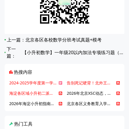
上一篇：
北京各区各校数学分班考试真题+模考
下一
【小升初数学】一年级20以内加法专项练习题（第61-80篇）
篇：
热搜内容
2024-2025学年度第一学期北京各区期末考试真题试卷汇总
告别死记硬背！北外王牌精读词汇课，帮孩子突破英语词汇难关
海淀各区域小升初二派全攻略合集！区域一至五志愿填报、升学策略详解
2026年北京XSC动态，持续更新中ing...
2026年海淀小升初指南，一文了解招生政策要点
北京各区义务教育入学咨询电话汇总，25年小升初家长提前收藏
热门工具