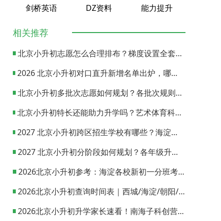
剑桥英语
DZ资料
能力提升
相关推荐
北京小升初志愿怎么合理排布？梯度设置全套策略与填报避坑指南
2026 北京小升初对口直升新增名单出炉，哪些小学可以直升优质初中？
北京小升初多批次志愿如何规划？各批次规则与填报实操指南
北京小升初特长还能助力升学吗？艺术体育科技特长机会与误区全面解析
2027 北京小升初跨区招生学校有哪些？海淀西城东城全市招生校完整汇总
2027 北京小升初分阶段如何规划？各年级升学节点与升学通道全梳理
2026北京小升初参考：海淀各校新初一分班考试日期汇总
2026北京小升初查询时间表｜西城/海淀/朝阳/东城/丰台一键对照
2026北京小升初升学家长速看！南海子科创营报名通道正式开启