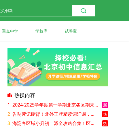
重点中学
学校库
试卷宝
热搜内容
1
2024-2025学年度第一学期北京各区期末考试真题试卷汇总
新
2
告别死记硬背！北外王牌精读词汇课，帮孩子突破英语词汇难关
热
3
海淀各区域小升初二派全攻略合集！区域一至五志愿填报、升学策略详解
热