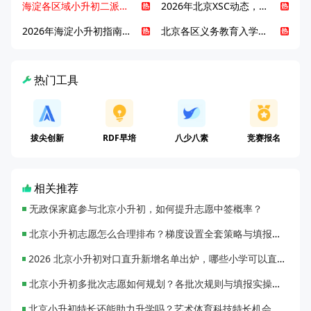
海淀各区域小升初二派全攻略合集！区域一至五志愿填报、升学策略详解
2026年北京XSC动态，持续更新中ing...
2026年海淀小升初指南，一文了解招生政策要点
北京各区义务教育入学咨询电话汇总，25年小升初家长提前收藏
热门工具
拔尖创新
RDF早培
八少八素
竞赛报名
相关推荐
无政保家庭参与北京小升初，如何提升志愿中签概率？
北京小升初志愿怎么合理排布？梯度设置全套策略与填报避坑指南
2026 北京小升初对口直升新增名单出炉，哪些小学可以直升优质初中？
北京小升初多批次志愿如何规划？各批次规则与填报实操指南
北京小升初特长还能助力升学吗？艺术体育科技特长机会与误区全面解析