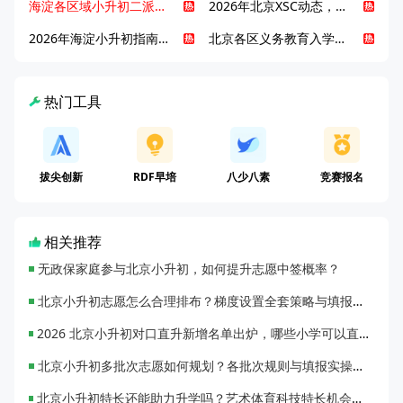
海淀各区域小升初二派全攻略合集！区域一至五志愿填报、升学策略详解
2026年北京XSC动态，持续更新中ing...
2026年海淀小升初指南，一文了解招生政策要点
北京各区义务教育入学咨询电话汇总，25年小升初家长提前收藏
热门工具
拔尖创新
RDF早培
八少八素
竞赛报名
相关推荐
无政保家庭参与北京小升初，如何提升志愿中签概率？
北京小升初志愿怎么合理排布？梯度设置全套策略与填报避坑指南
2026 北京小升初对口直升新增名单出炉，哪些小学可以直升优质初中？
北京小升初多批次志愿如何规划？各批次规则与填报实操指南
北京小升初特长还能助力升学吗？艺术体育科技特长机会与误区全面解析