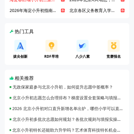
2026年海淀小升初指南，一文了解招生政策要点
北京各区义务教育入学咨询电话汇总，25年小升初家长提前收藏
热门工具
拔尖创新
RDF早培
八少八素
竞赛报名
相关推荐
无政保家庭参与北京小升初，如何提升志愿中签概率？
北京小升初志愿怎么合理排布？梯度设置全套策略与填报避坑指南
2026 北京小升初对口直升新增名单出炉，哪些小学可以直升优质初中？
北京小升初多批次志愿如何规划？各批次规则与填报实操指南
北京小升初特长还能助力升学吗？艺术体育科技特长机会与误区全面解析