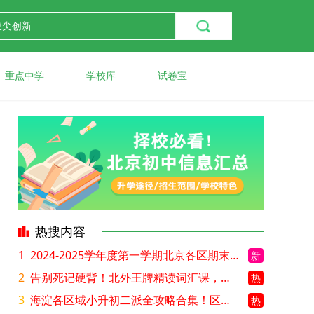
重点中学
学校库
试卷宝
热搜内容
1
2024-2025学年度第一学期北京各区期末考试真题试卷汇总
新
2
告别死记硬背！北外王牌精读词汇课，帮孩子突破英语词汇难关
热
3
海淀各区域小升初二派全攻略合集！区域一至五志愿填报、升学策略详解
热