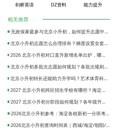
剑桥英语
DZ资料
能力提升
相关推荐
无政保家庭参与北京小升初，如何提升志愿中签概率？
北京小升初志愿怎么合理排布？梯度设置全套策略与填报避坑指南
2026 北京小升初对口直升新增名单出炉，哪些小学可以直升优质初中？
北京小升初多批次志愿如何规划？各批次规则与填报实操指南
北京小升初特长还能助力升学吗？艺术体育科技特长机会与误区全面解析
2027 北京小升初跨区招生学校有哪些？海淀西城东城全市招生校完整汇总
2027 北京小升初分阶段如何规划？各年级升学节点与升学通道全梳理
2026北京小升初参考：海淀各校新初一分班考试日期汇总
2026北京小升初查询时间表｜西城/海淀/朝阳/东城/丰台一键对照